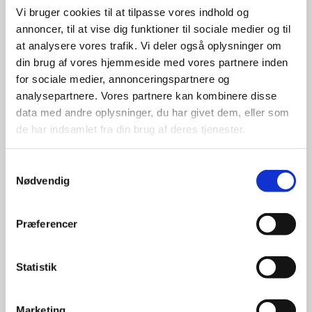
Stærke 
Vi bruger cookies til at tilpasse vores indhold og
leverandører

annoncer, til at vise dig funktioner til sociale medier og til
at analysere vores trafik. Vi deler også oplysninger om
giver større 
din brug af vores hjemmeside med vores partnere inden
for sociale medier, annonceringspartnere og
udvalg
analysepartnere. Vores partnere kan kombinere disse
data med andre oplysninger, du har givet dem, eller som
For at sikre høj kvalitet og stor
de har indsamlet fra din brug af deres tjenester.
leveringssikkerhed samarbejder vi
med de største og mest
Samtykkevalg
anerkendte leverandører inden for
Nødvendig
promotion.
Præferencer
Statistik
Kun et lille udvalg vises på
hjemmesiden
Marketing