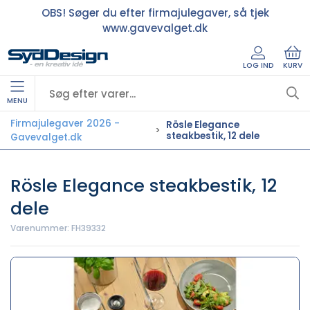
OBS! Søger du efter firmajulegaver, så tjek
www.gavevalget.dk
LOG IND
KURV
MENU
Firmajulegaver 2026 -
Rösle Elegance
steakbestik, 12 dele
Gavevalget.dk
Rösle Elegance steakbestik, 12
dele
Varenummer:
FH39332