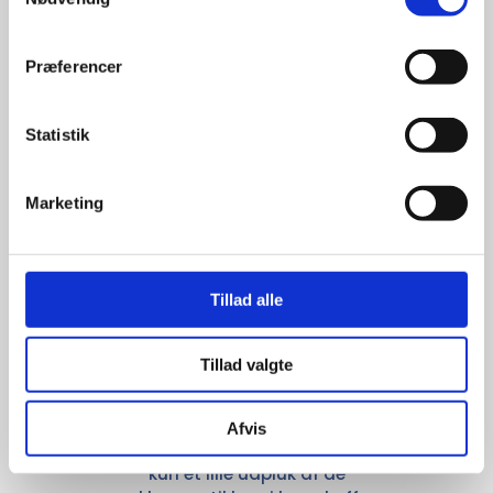
giver større 
udvalg
Præferencer
For at sikre høj kvalitet og stor
Statistik
leveringssikkerhed samarbejder vi
med de største og mest
anerkendte leverandører inden for
Marketing
promotion.
Tillad alle
Tillad valgte
Kun et lille udvalg vises på
hjemmesiden
Afvis
Produkterne på hjemmesiden er
kun et lille udpluk af de