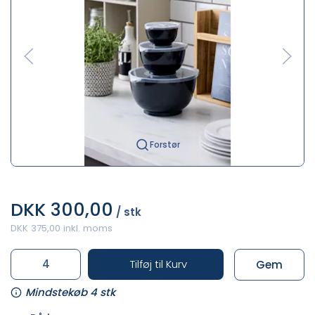
Forstør
DKK 300,00
/ stk
DKK 375,00 inkl. moms
Tilføj til Kurv
Gem
Mindstekøb 4 stk