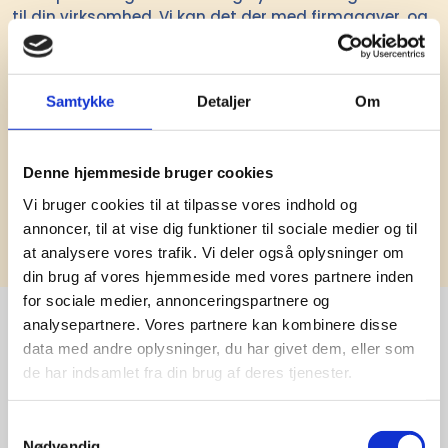
til din virksomhed. Vi kan det der med firmagaver, og
har ydet god personlig service til en
konkurrencedygtig pris siden 1991.
Samtykke
Detaljer
Om
Denne hjemmeside bruger cookies
Vi bruger cookies til at tilpasse vores indhold og
Tilmeld
annoncer, til at vise dig funktioner til sociale medier og til
at analysere vores trafik. Vi deler også oplysninger om
din brug af vores hjemmeside med vores partnere inden
for sociale medier, annonceringspartnere og
analysepartnere. Vores partnere kan kombinere disse
data med andre oplysninger, du har givet dem, eller som
Stærke 
de har indsamlet fra din brug af deres tjenester.
leverandører

Samtykkevalg
Nødvendig