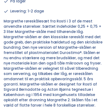
På lager
Levering: 1-2 dage
Margrethe røreskålesæt fra Rosti i 3 af de mest
anvendte størrelser. Sættet indeholder 0,25 + 0,75 +
3 liter Margrethe-skåle med tilhørende låg.
Margrethe-skålen er den klassiske røreskål med det
gode greb, den praktiske hældetud og den skridsikre
bundring. Den nye version af Margrethe-skålen er
fremstillet af plastmaterialet Durostima®. Skålen er
nu endnu stærkere og mere brudsikker, og med det
nye materiale kan den også tåle mikroovn og fryser.
Margrethe-skålen er velegnet til såvel tilberedning
som servering, og tilkøbes der låg, er røreskålen
omdannet til en praktisk opbevaringsskål. 5 års
garanti. Margrethe-skålen er designet for Rosti af
Sigvard Bernadotte og Acton Bjørns tegnestue i
København og i 1954 med kongehusets tilladelse
opkaldt efter dronning Margrethe 2. Skålen fås i et
væld af flotte farver i hele 8 forskellige størrelser.