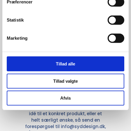
Præferencer
leveringssikkerhed samarbejder vi
med de største og mest
anerkendte leverandører inden for
Statistik
promotion.
Marketing
Tillad alle
Kun et lille udvalg vises på
hjemmesiden
Tillad valgte
Produkterne på hjemmesiden er
kun et lille udpluk af de
Afvis
reklameartikler, vi kan skaffe.
Udvalget er langt større, så har I en
idé til et konkret produkt, eller et
helt særligt ønske, så send en
forespørgsel til
info@syddesign.dk
,