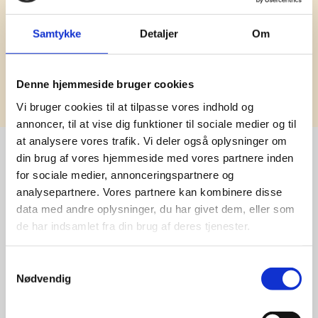
Samtykke
Detaljer
Om
Tilmeld
Denne hjemmeside bruger cookies
Vi bruger cookies til at tilpasse vores indhold og
annoncer, til at vise dig funktioner til sociale medier og til
at analysere vores trafik. Vi deler også oplysninger om
din brug af vores hjemmeside med vores partnere inden
for sociale medier, annonceringspartnere og
Stærke 
analysepartnere. Vores partnere kan kombinere disse
data med andre oplysninger, du har givet dem, eller som
leverandører

de har indsamlet fra din brug af deres tjenester.
giver større 
Samtykkevalg
udvalg
Nødvendig
For at sikre høj kvalitet og stor