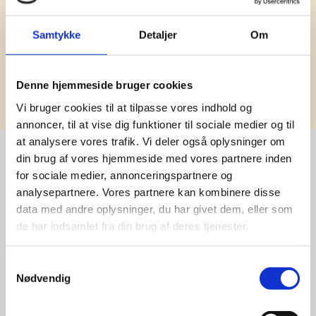
Samtykke
Detaljer
Om
Tilmeld
Denne hjemmeside bruger cookies
Vi bruger cookies til at tilpasse vores indhold og
annoncer, til at vise dig funktioner til sociale medier og til
at analysere vores trafik. Vi deler også oplysninger om
din brug af vores hjemmeside med vores partnere inden
for sociale medier, annonceringspartnere og
Stærke 
analysepartnere. Vores partnere kan kombinere disse
data med andre oplysninger, du har givet dem, eller som
leverandører

de har indsamlet fra din brug af deres tjenester.
giver større 
Samtykkevalg
udvalg
Nødvendig