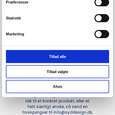
For at sikre høj kvalitet og stor
Præferencer
leveringssikkerhed samarbejder vi
med de største og mest
anerkendte leverandører inden for
Statistik
promotion.
Marketing
Tillad alle
Kun et lille udvalg vises på
hjemmesiden
Tillad valgte
Produkterne på hjemmesiden er
kun et lille udpluk af de
Afvis
reklameartikler, vi kan skaffe.
Udvalget er langt større, så har I en
idé til et konkret produkt, eller et
helt særligt ønske, så send en
forespørgsel til
info@syddesign.dk
,