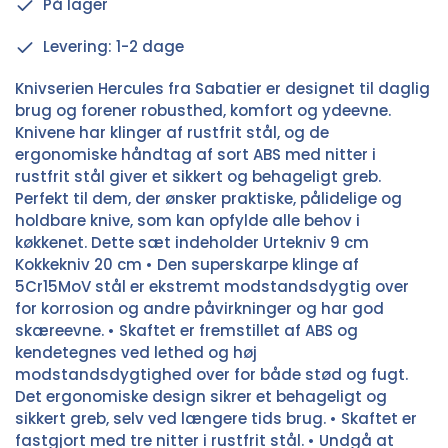
På lager
Levering: 1-2 dage
Knivserien Hercules fra Sabatier er designet til daglig
brug og forener robusthed, komfort og ydeevne.
Knivene har klinger af rustfrit stål, og de
ergonomiske håndtag af sort ABS med nitter i
rustfrit stål giver et sikkert og behageligt greb.
Perfekt til dem, der ønsker praktiske, pålidelige og
holdbare knive, som kan opfylde alle behov i
køkkenet. Dette sæt indeholder Urtekniv 9 cm
Kokkekniv 20 cm • Den superskarpe klinge af
5Cr15MoV stål er ekstremt modstandsdygtig over
for korrosion og andre påvirkninger og har god
skæreevne. • Skaftet er fremstillet af ABS og
kendetegnes ved lethed og høj
modstandsdygtighed over for både stød og fugt.
Det ergonomiske design sikrer et behageligt og
sikkert greb, selv ved længere tids brug. • Skaftet er
fastgjort med tre nitter i rustfrit stål. • Undgå at