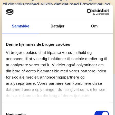
til din virksomhed. Vi kan det der med firmagaver, og
har ydet god personlig service til en
konkurrencedygtig pris siden 1991.
Samtykke
Detaljer
Om
Denne hjemmeside bruger cookies
Vi bruger cookies til at tilpasse vores indhold og
Tilmeld
annoncer, til at vise dig funktioner til sociale medier og til
at analysere vores trafik. Vi deler også oplysninger om
din brug af vores hjemmeside med vores partnere inden
for sociale medier, annonceringspartnere og
analysepartnere. Vores partnere kan kombinere disse
data med andre oplysninger, du har givet dem, eller som
Stærke 
de har indsamlet fra din brug af deres tjenester.
leverandører

Samtykkevalg
Nødvendig