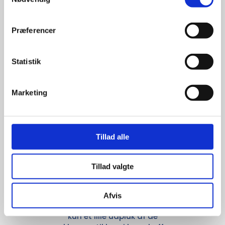
giver større 
udvalg
Præferencer
For at sikre høj kvalitet og stor
Statistik
leveringssikkerhed samarbejder vi
med de største og mest
anerkendte leverandører inden for
Marketing
promotion.
Tillad alle
Tillad valgte
Kun et lille udvalg vises på
hjemmesiden
Afvis
Produkterne på hjemmesiden er
kun et lille udpluk af de