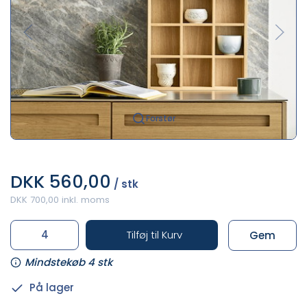
Forstør
DKK 560,00
/ stk
DKK 700,00 inkl. moms
Tilføj til Kurv
Gem
Mindstekøb 4 stk
På lager