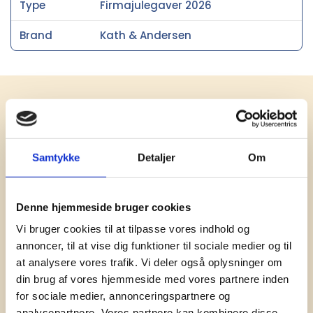
Type
Firmajulegaver 2026
Brand
Kath & Andersen
Få vores nyhedsbrev med
information om tilbud, nye varer og
andet godt
Samtykke
Detaljer
Om
Kæmpe udvalg i klassiske og nyskabende gaveidéer
til din virksomhed. Vi kan det der med firmagaver, og
har ydet god personlig service til en
Denne hjemmeside bruger cookies
konkurrencedygtig pris siden 1991.
Vi bruger cookies til at tilpasse vores indhold og
annoncer, til at vise dig funktioner til sociale medier og til
at analysere vores trafik. Vi deler også oplysninger om
din brug af vores hjemmeside med vores partnere inden
for sociale medier, annonceringspartnere og
analysepartnere. Vores partnere kan kombinere disse