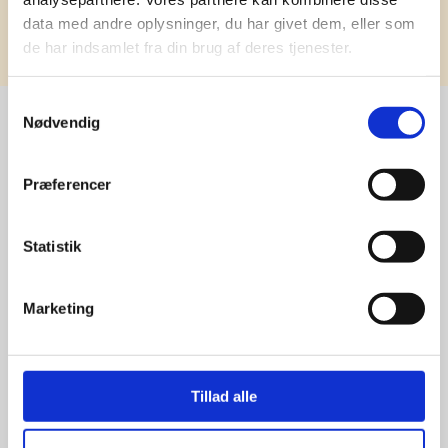
Tilmeld
data med andre oplysninger, du har givet dem, eller som
de har indsamlet fra din brug af deres tjenester.
Samtykkevalg
Nødvendig
Stærke 
Præferencer
leverandører

giver større 
Statistik
udvalg
Marketing
For at sikre høj kvalitet og stor
leveringssikkerhed samarbejder vi
Tillad alle
med de største og mest
anerkendte leverandører inden for
promotion.