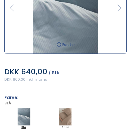
Forstør
DKK 640,00
/ Stk.
DKK 800,00 inkl. moms
Farve:
BLÅ
Blå
Sand