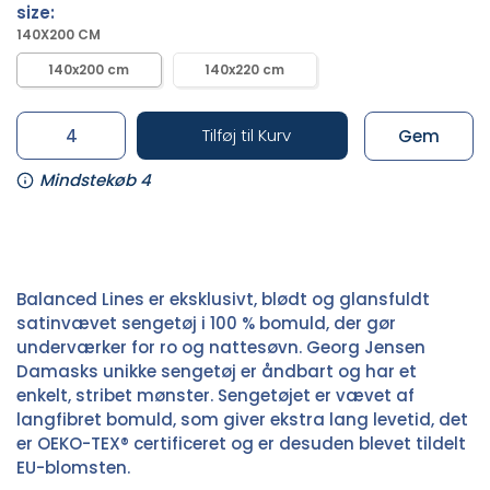
size:
140X200 CM
140x200 cm
140x220 cm
Tilføj til Kurv
Gem
Mindstekøb 4
Balanced Lines er eksklusivt, blødt og glansfuldt
satinvævet sengetøj i 100 % bomuld, der gør
underværker for ro og nattesøvn. Georg Jensen
Damasks unikke sengetøj er åndbart og har et
enkelt, stribet mønster. Sengetøjet er vævet af
langfibret bomuld, som giver ekstra lang levetid, det
er OEKO-TEX® certificeret og er desuden blevet tildelt
EU-blomsten.