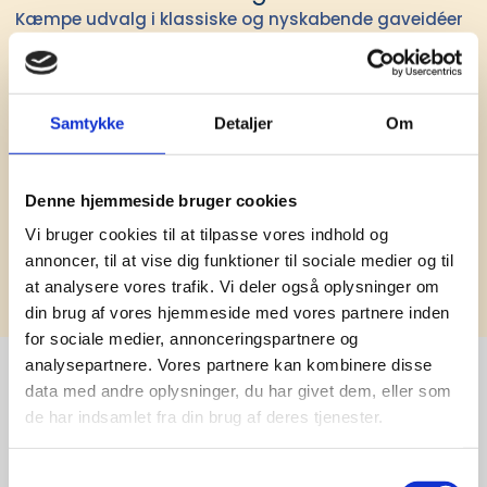
Kæmpe udvalg i klassiske og nyskabende gaveidéer
til din virksomhed. Vi kan det der med firmagaver, og
har ydet god personlig service til en
konkurrencedygtig pris siden 1991.
Samtykke
Detaljer
Om
Denne hjemmeside bruger cookies
Vi bruger cookies til at tilpasse vores indhold og
annoncer, til at vise dig funktioner til sociale medier og til
Tilmeld
at analysere vores trafik. Vi deler også oplysninger om
din brug af vores hjemmeside med vores partnere inden
for sociale medier, annonceringspartnere og
analysepartnere. Vores partnere kan kombinere disse
data med andre oplysninger, du har givet dem, eller som
de har indsamlet fra din brug af deres tjenester.
Stærke 
leverandører

Samtykkevalg