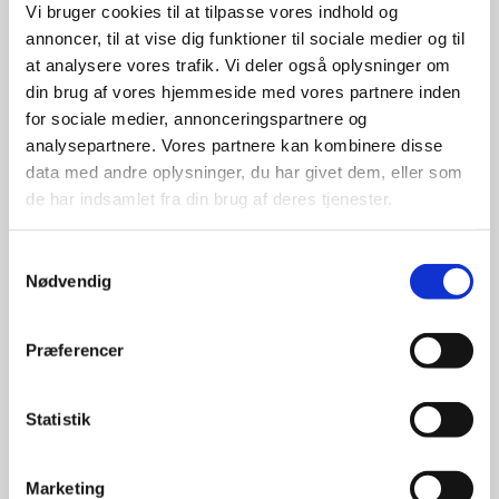
Vi bruger cookies til at tilpasse vores indhold og
leverandører

annoncer, til at vise dig funktioner til sociale medier og til
at analysere vores trafik. Vi deler også oplysninger om
giver større 
din brug af vores hjemmeside med vores partnere inden
udvalg
for sociale medier, annonceringspartnere og
analysepartnere. Vores partnere kan kombinere disse
data med andre oplysninger, du har givet dem, eller som
For at sikre høj kvalitet og stor
de har indsamlet fra din brug af deres tjenester.
leveringssikkerhed samarbejder vi
med de største og mest
anerkendte leverandører inden for
Samtykkevalg
Nødvendig
promotion.
Præferencer
Statistik
Kun et lille udvalg vises på
hjemmesiden
Marketing