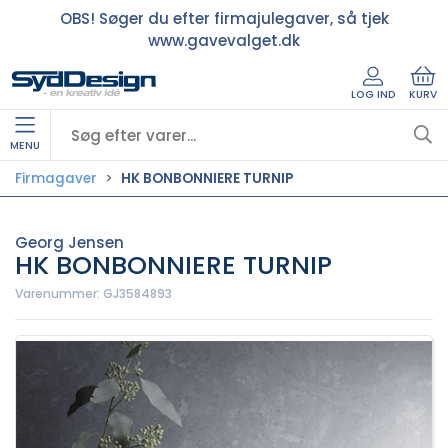
OBS! Søger du efter firmajulegaver, så tjek
www.gavevalget.dk
LOG IND
KURV
MENU
Firmagaver
HK BONBONNIERE TURNIP
Georg Jensen
HK BONBONNIERE TURNIP
Varenummer:
GJ3584893