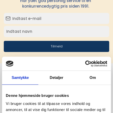
har ydet god personlig service til en
konkurrencedygtig pris siden 1991.
Tilmeld
Samtykke
Detaljer
Om
Stærke 
leverandører

Denne hjemmeside bruger cookies
Vi bruger cookies til at tilpasse vores indhold og
giver større 
annoncer, til at vise dig funktioner til sociale medier og til