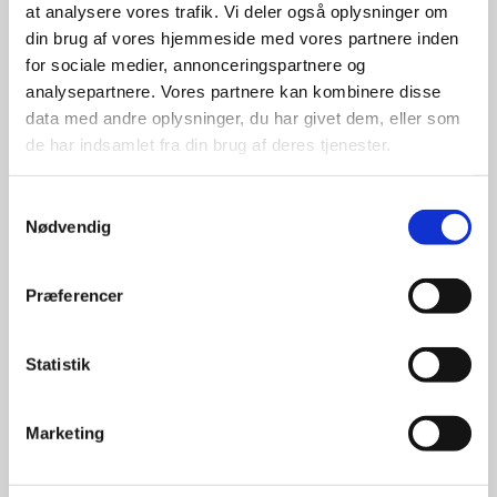
udvalg
at analysere vores trafik. Vi deler også oplysninger om
din brug af vores hjemmeside med vores partnere inden
for sociale medier, annonceringspartnere og
For at sikre høj kvalitet og stor
analysepartnere. Vores partnere kan kombinere disse
leveringssikkerhed samarbejder vi
data med andre oplysninger, du har givet dem, eller som
med de største og mest
de har indsamlet fra din brug af deres tjenester.
anerkendte leverandører inden for
promotion.
Samtykkevalg
Nødvendig
Præferencer
Kun et lille udvalg vises på
Statistik
hjemmesiden
Produkterne på hjemmesiden er
Marketing
kun et lille udpluk af de
reklameartikler, vi kan skaffe.
Udvalget er langt større, så har I en