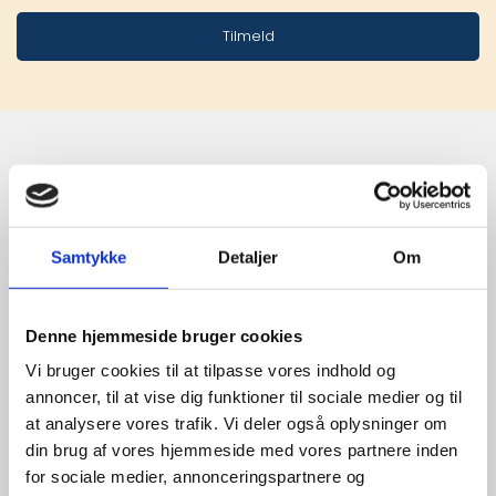
Tilmeld
Stærke 
leverandører

Samtykke
Detaljer
Om
giver større 
udvalg
Denne hjemmeside bruger cookies
Vi bruger cookies til at tilpasse vores indhold og
annoncer, til at vise dig funktioner til sociale medier og til
For at sikre høj kvalitet og stor
at analysere vores trafik. Vi deler også oplysninger om
leveringssikkerhed samarbejder vi
din brug af vores hjemmeside med vores partnere inden
med de største og mest
for sociale medier, annonceringspartnere og
anerkendte leverandører inden for