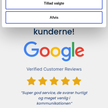
Tillad valgte
Afvis
Det siger 
kunderne!
”Super god service, de svarer hurtigt
og meget venlig i
kommunikationen”