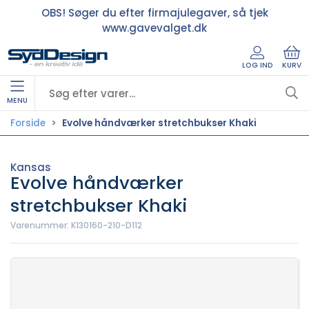
OBS! Søger du efter firmajulegaver, så tjek
www.gavevalget.dk
LOG IND
KURV
MENU
Forside
Evolve håndværker stretchbukser Khaki
Kansas
Evolve håndværker
stretchbukser Khaki
Varenummer:
K130160-210-D112