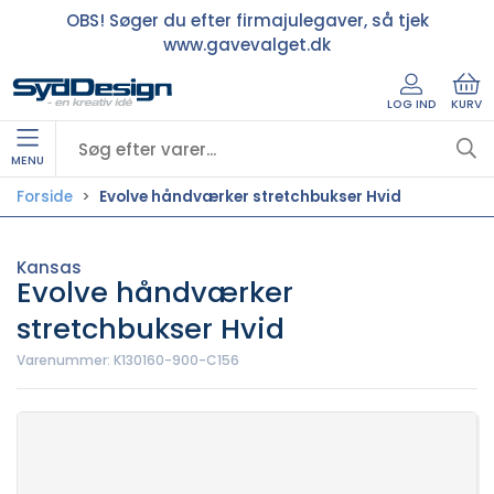
OBS! Søger du efter firmajulegaver, så tjek
www.gavevalget.dk
LOG IND
KURV
MENU
Forside
Evolve håndværker stretchbukser Hvid
Kansas
Evolve håndværker
stretchbukser Hvid
Varenummer:
K130160-900-C156