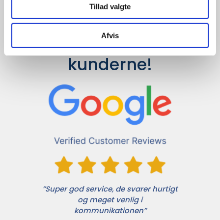
Tillad valgte
Afvis
Det siger 
kunderne!
”Super god service, de svarer hurtigt
og meget venlig i
kommunikationen”