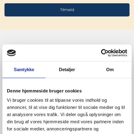
Tilmeld
Stærke 
leverandører

Samtykke
Detaljer
Om
giver større 
udvalg
Denne hjemmeside bruger cookies
Vi bruger cookies til at tilpasse vores indhold og
annoncer, til at vise dig funktioner til sociale medier og til
For at sikre høj kvalitet og stor
at analysere vores trafik. Vi deler også oplysninger om
leveringssikkerhed samarbejder vi
din brug af vores hjemmeside med vores partnere inden
med de største og mest
for sociale medier, annonceringspartnere og
anerkendte leverandører inden for