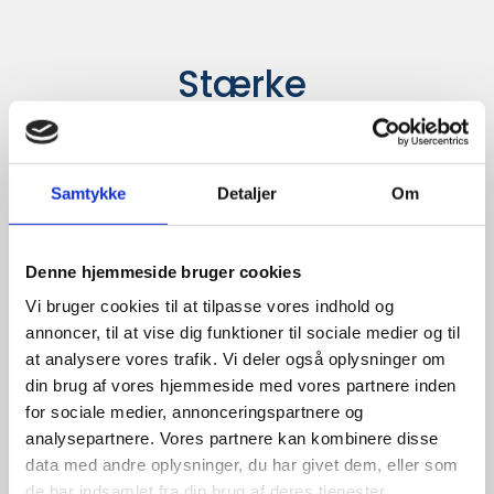
Stærke 
leverandører

giver større 
Samtykke
Detaljer
Om
udvalg
Denne hjemmeside bruger cookies
For at sikre høj kvalitet og stor
leveringssikkerhed samarbejder vi
Vi bruger cookies til at tilpasse vores indhold og
med de største og mest
annoncer, til at vise dig funktioner til sociale medier og til
anerkendte leverandører inden for
at analysere vores trafik. Vi deler også oplysninger om
promotion.
din brug af vores hjemmeside med vores partnere inden
for sociale medier, annonceringspartnere og
analysepartnere. Vores partnere kan kombinere disse
data med andre oplysninger, du har givet dem, eller som
de har indsamlet fra din brug af deres tjenester.