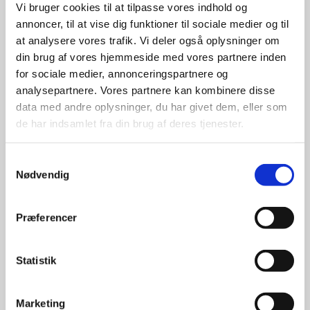
Vi bruger cookies til at tilpasse vores indhold og
leverandører

annoncer, til at vise dig funktioner til sociale medier og til
at analysere vores trafik. Vi deler også oplysninger om
giver større 
din brug af vores hjemmeside med vores partnere inden
udvalg
for sociale medier, annonceringspartnere og
analysepartnere. Vores partnere kan kombinere disse
data med andre oplysninger, du har givet dem, eller som
For at sikre høj kvalitet og stor
de har indsamlet fra din brug af deres tjenester.
leveringssikkerhed samarbejder vi
med de største og mest
anerkendte leverandører inden for
Samtykkevalg
Nødvendig
promotion.
Præferencer
Statistik
Kun et lille udvalg vises på
hjemmesiden
Marketing