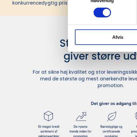
Nødvendig
konkurrencedygtig pris siden 1991.
Afvis
Stærke leverand
giver større u
For at sikre høj kvalitet og stor leveringss
med de største og mest anerkendte leve
promotion.