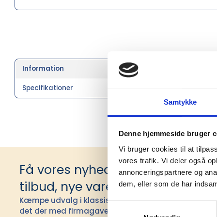
Georg Jense
Information
rustfrit s
Specifikationer
Samtykke
Denne hjemmeside bruger c
Vi bruger cookies til at tilpas
vores trafik. Vi deler også 
Få vores nyhedsbrev med infor
annonceringspartnere og anal
tilbud, nye varer og andet godt
dem, eller som de har indsaml
Kæmpe udvalg i klassiske og nyskabende gaveidéer t
Samtykkevalg
det der med firmagaver, og har ydet god personlig s