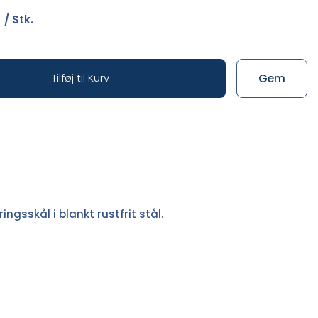
0
/ Stk.
Tilføj til Kurv
Gem
gsskål i blankt rustfrit stål.