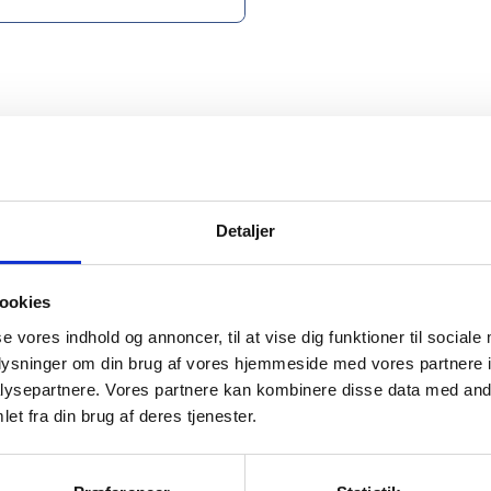
n Bloom serien er inspireret af de japanske kirsebærtræer
tål og måler H75 og Ø160 mm. Designet af Helle Damkjær.
Detaljer
ookies
se vores indhold og annoncer, til at vise dig funktioner til sociale
oplysninger om din brug af vores hjemmeside med vores partnere i
mation om
ysepartnere. Vores partnere kan kombinere disse data med andr
et fra din brug af deres tjenester.
il din virksomhed. Vi kan
ervice til en