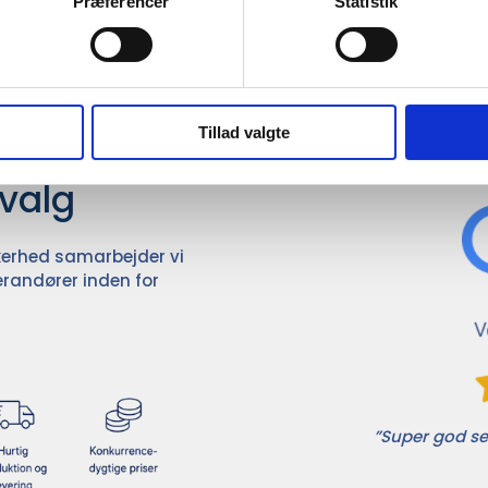
Præferencer
Statistik
Tillad valgte
Det 
ører

dvalg
ikkerhed samarbejder vi
randører inden for
”Super god ser