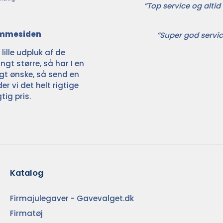
”Top service og altid 
jemmesiden
”Super god servic
ille udpluk af de
ngt større, så har I en
ligt ønske, så send en
der vi det helt rigtige
tig pris.
Katalog
Firmajulegaver - Gavevalget.dk
Firmatøj