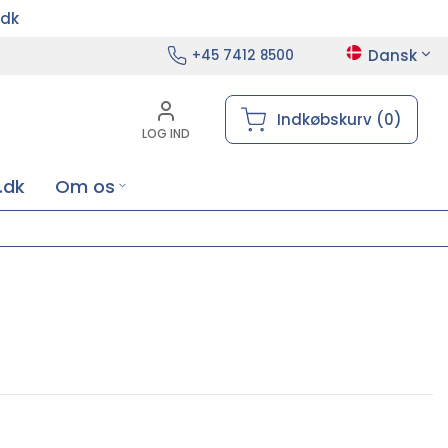
.dk
Dansk
+45 7412 8500
Indkøbskurv (0)
LOG IND
.dk
Om os