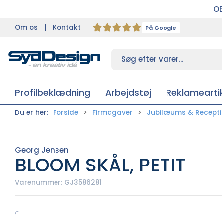
OB
Om os
Kontakt
På Google
Profilbeklædning
Arbejdstøj
Reklameartik
Du er her:
Forside
Firmagaver
Jubilæums & Recept
Georg Jensen
BLOOM SKÅL, PETIT
Varenummer:
GJ3586281