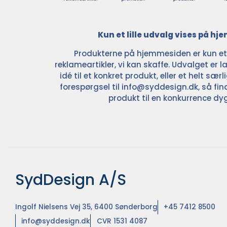
Kun et lille udvalg vises på h
Produkterne på hjemmesiden er kun et l
reklameartikler, vi kan skaffe. Udvalget er la
idé til et konkret produkt, eller et helt sær
forespørgsel til
info@syddesign.dk
, så fin
produkt til en konkurrence dyg
SydDesign A/S
Ingolf Nielsens Vej 35, 6400 Sønderborg
+45 7412 8500
info@syddesign.dk
CVR 1531 4087