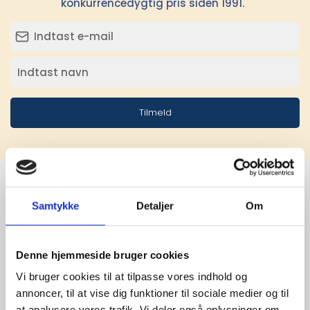
konkurrencedygtig pris siden 1991.
Tilmeld
Samtykke
Detaljer
Om
Stærke 
leverandører

Denne hjemmeside bruger cookies
giver større 
Vi bruger cookies til at tilpasse vores indhold og
annoncer, til at vise dig funktioner til sociale medier og til
udvalg
at analysere vores trafik. Vi deler også oplysninger om