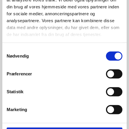
din brug af vores hjemmeside med vores partnere inden
for sociale medier, annonceringspartnere og
For at sikre høj kvalitet og stor
leveringssikkerhed samarbejder vi
analysepartnere. Vores partnere kan kombinere disse
med de største og mest
data med andre oplysninger, du har givet dem, eller som
anerkendte leverandører inden for
de har indsamlet fra din brug af deres tjenester.
promotion.
Samtykkevalg
Nødvendig
Præferencer
Kun et lille udvalg vises på
hjemmesiden
Statistik
Produkterne på hjemmesiden er
kun et lille udpluk af de
Marketing
reklameartikler, vi kan skaffe.
Udvalget er langt større, så har I en
idé til et konkret produkt, eller et