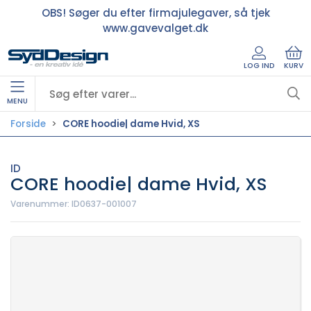
OBS! Søger du efter firmajulegaver, så tjek
www.gavevalget.dk
LOG IND
KURV
MENU
Forside
CORE hoodie| dame Hvid, XS
ID
CORE hoodie| dame Hvid, XS
Varenummer:
ID0637-001007