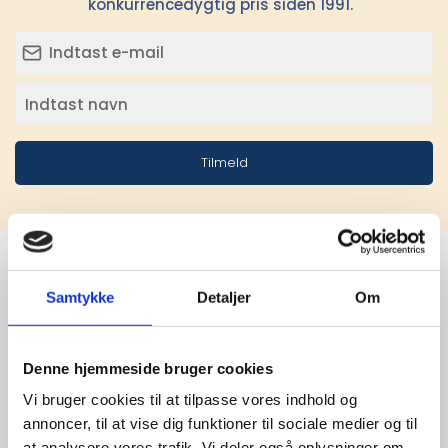
konkurrencedygtig pris siden 1991.
Tilmeld
Samtykke
Detaljer
Om
Stærke 
leverandører

Denne hjemmeside bruger cookies
giver større 
Vi bruger cookies til at tilpasse vores indhold og
annoncer, til at vise dig funktioner til sociale medier og til
udvalg
at analysere vores trafik. Vi deler også oplysninger om