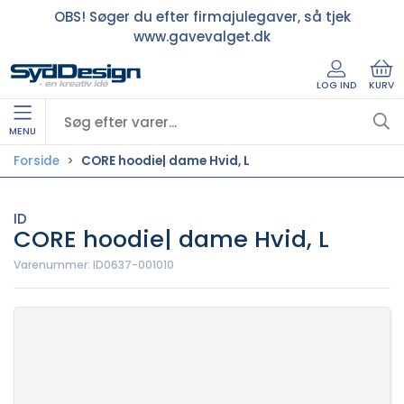
OBS! Søger du efter firmajulegaver, så tjek
www.gavevalget.dk
LOG IND
KURV
MENU
Forside
CORE hoodie| dame Hvid, L
ID
CORE hoodie| dame Hvid, L
Varenummer:
ID0637-001010