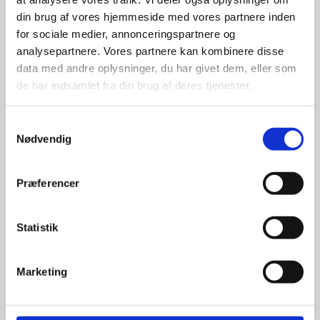
din brug af vores hjemmeside med vores partnere inden
for sociale medier, annonceringspartnere og
For at sikre høj kvalitet og stor
leveringssikkerhed samarbejder vi
analysepartnere. Vores partnere kan kombinere disse
med de største og mest
data med andre oplysninger, du har givet dem, eller som
anerkendte leverandører inden for
de har indsamlet fra din brug af deres tjenester.
promotion.
Samtykkevalg
Nødvendig
Præferencer
Kun et lille udvalg vises på
hjemmesiden
Statistik
Produkterne på hjemmesiden er
kun et lille udpluk af de
Marketing
reklameartikler, vi kan skaffe.
Udvalget er langt større, så har I en
idé til et konkret produkt, eller et