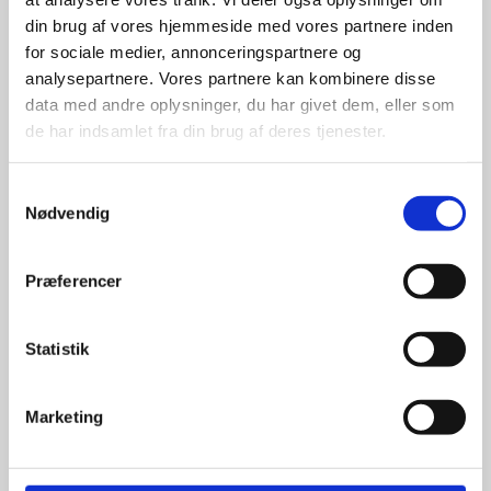
din brug af vores hjemmeside med vores partnere inden
for sociale medier, annonceringspartnere og
For at sikre høj kvalitet og stor
leveringssikkerhed samarbejder vi
analysepartnere. Vores partnere kan kombinere disse
med de største og mest
data med andre oplysninger, du har givet dem, eller som
anerkendte leverandører inden for
de har indsamlet fra din brug af deres tjenester.
promotion.
Samtykkevalg
Nødvendig
Præferencer
Kun et lille udvalg vises på
hjemmesiden
Statistik
Produkterne på hjemmesiden er
kun et lille udpluk af de
Marketing
reklameartikler, vi kan skaffe.
Udvalget er langt større, så har I en
idé til et konkret produkt, eller et