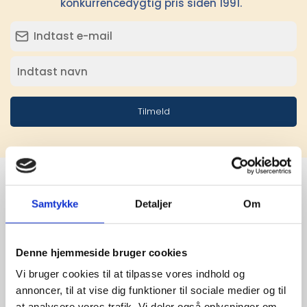
konkurrencedygtig pris siden 1991.
Tilmeld
Samtykke
Detaljer
Om
Stærke 
leverandører

Denne hjemmeside bruger cookies
giver større 
Vi bruger cookies til at tilpasse vores indhold og
annoncer, til at vise dig funktioner til sociale medier og til
udvalg
at analysere vores trafik. Vi deler også oplysninger om