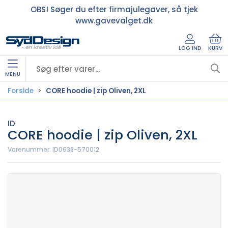
OBS! Søger du efter firmajulegaver, så tjek
www.gavevalget.dk
LOG IND
KURV
MENU
Forside
CORE hoodie | zip Oliven, 2XL
ID
CORE hoodie | zip Oliven, 2XL
Varenummer:
ID0638-570012