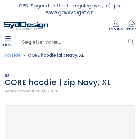
OBS! Søger du efter firmajulegaver, så tjek
www.gavevalget.dk
LOG IND
KURV
MENU
Forside
CORE hoodie | zip Navy, XL
ID
CORE hoodie | zip Navy, XL
Varenummer:
ID0638-790011