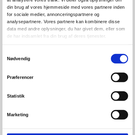
din brug af vores hjemmeside med vores partnere inden
for sociale medier, annonceringspartnere og
For at sikre høj kvalitet og stor
leveringssikkerhed samarbejder vi
analysepartnere. Vores partnere kan kombinere disse
med de største og mest
data med andre oplysninger, du har givet dem, eller som
anerkendte leverandører inden for
de har indsamlet fra din brug af deres tjenester.
promotion.
Samtykkevalg
Nødvendig
Præferencer
Kun et lille udvalg vises på
hjemmesiden
Statistik
Produkterne på hjemmesiden er
kun et lille udpluk af de
Marketing
reklameartikler, vi kan skaffe.
Udvalget er langt større, så har I en
idé til et konkret produkt, eller et