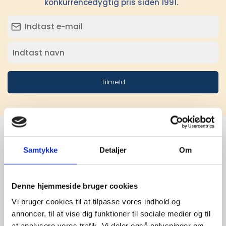
konkurrencedygtig pris siden 1991.
Tilmeld
Samtykke
Detaljer
Om
Stærke 
leverandører

Denne hjemmeside bruger cookies
giver større 
Vi bruger cookies til at tilpasse vores indhold og
annoncer, til at vise dig funktioner til sociale medier og til
udvalg
at analysere vores trafik. Vi deler også oplysninger om