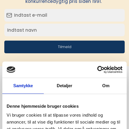
konkurrencedygtig pris siden 1991.
Tilmeld
Samtykke
Detaljer
Om
Stærke 
leverandører

Denne hjemmeside bruger cookies
giver større 
Vi bruger cookies til at tilpasse vores indhold og
annoncer, til at vise dig funktioner til sociale medier og til
udvalg
at analysere vores trafik. Vi deler også oplysninger om