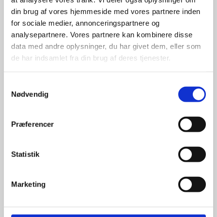
din brug af vores hjemmeside med vores partnere inden
for sociale medier, annonceringspartnere og
For at sikre høj kvalitet og stor
leveringssikkerhed samarbejder vi
analysepartnere. Vores partnere kan kombinere disse
med de største og mest
data med andre oplysninger, du har givet dem, eller som
anerkendte leverandører inden for
de har indsamlet fra din brug af deres tjenester.
promotion.
Samtykkevalg
Nødvendig
Præferencer
Kun et lille udvalg vises på
hjemmesiden
Statistik
Produkterne på hjemmesiden er
kun et lille udpluk af de
Marketing
reklameartikler, vi kan skaffe.
Udvalget er langt større, så har I en
idé til et konkret produkt, eller et