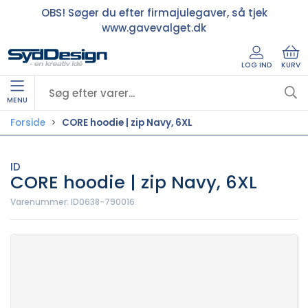
OBS! Søger du efter firmajulegaver, så tjek
www.gavevalget.dk
LOG IND
KURV
MENU
Forside
CORE hoodie | zip Navy, 6XL
ID
CORE hoodie | zip Navy, 6XL
Varenummer:
ID0638-790016