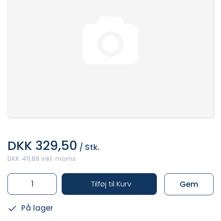
DKK 329,50
/ Stk.
DKK 411,88 inkl. moms
Tilføj til Kurv
Gem
På lager