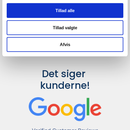
Udvalget er langt større, så har I en
idé til et konkret produkt, eller et
Tillad alle
helt særligt ønske, så send en
forespørgsel til
info@syddesign.dk
,
så finder vi det helt rigtige produkt
Tillad valgte
til en konkurrence dygtig pris.
Afvis
Det siger 
kunderne!