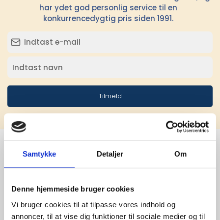
har ydet god personlig service til en
konkurrencedygtig pris siden 1991.
Tilmeld
Samtykke
Detaljer
Om
Stærke 
leverandører

Denne hjemmeside bruger cookies
Vi bruger cookies til at tilpasse vores indhold og
giver større 
annoncer, til at vise dig funktioner til sociale medier og til