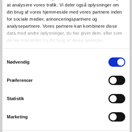
at analysere vores trafik. Vi deler også oplysninger om
udvalg
din brug af vores hjemmeside med vores partnere inden
for sociale medier, annonceringspartnere og
For at sikre høj kvalitet og stor
analysepartnere. Vores partnere kan kombinere disse
leveringssikkerhed samarbejder vi
data med andre oplysninger, du har givet dem, eller som
med de største og mest
de har indsamlet fra din brug af deres tjenester.
anerkendte leverandører inden for
promotion.
Samtykkevalg
Nødvendig
Præferencer
Kun et lille udvalg vises på
Statistik
hjemmesiden
Produkterne på hjemmesiden er
Marketing
kun et lille udpluk af de
reklameartikler, vi kan skaffe.