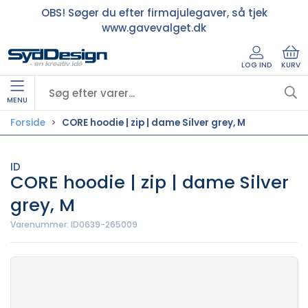
OBS! Søger du efter firmajulegaver, så tjek
www.gavevalget.dk
LOG IND
KURV
MENU
Forside
CORE hoodie | zip | dame Silver grey, M
ID
CORE hoodie | zip | dame Silver
grey, M
Varenummer:
ID0639-265009