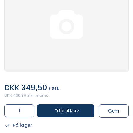
DKK 349,50
/ Stk.
DKK 436,88 inkl. moms
Tilføj til Kurv
Gem
På lager