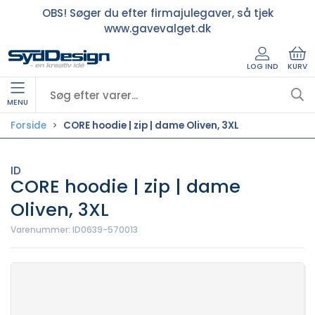
OBS! Søger du efter firmajulegaver, så tjek
www.gavevalget.dk
LOG IND
KURV
MENU
Forside
CORE hoodie | zip | dame Oliven, 3XL
ID
CORE hoodie | zip | dame
Oliven, 3XL
Varenummer:
ID0639-570013