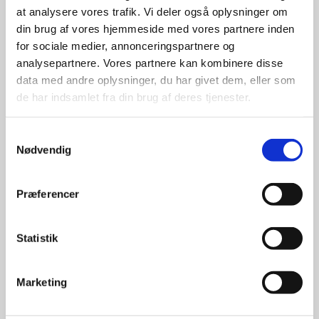
at analysere vores trafik. Vi deler også oplysninger om
udvalg
din brug af vores hjemmeside med vores partnere inden
for sociale medier, annonceringspartnere og
For at sikre høj kvalitet og stor
analysepartnere. Vores partnere kan kombinere disse
leveringssikkerhed samarbejder vi
data med andre oplysninger, du har givet dem, eller som
med de største og mest
de har indsamlet fra din brug af deres tjenester.
anerkendte leverandører inden for
promotion.
Samtykkevalg
Nødvendig
Præferencer
Kun et lille udvalg vises på
Statistik
hjemmesiden
Produkterne på hjemmesiden er
Marketing
kun et lille udpluk af de
reklameartikler, vi kan skaffe.