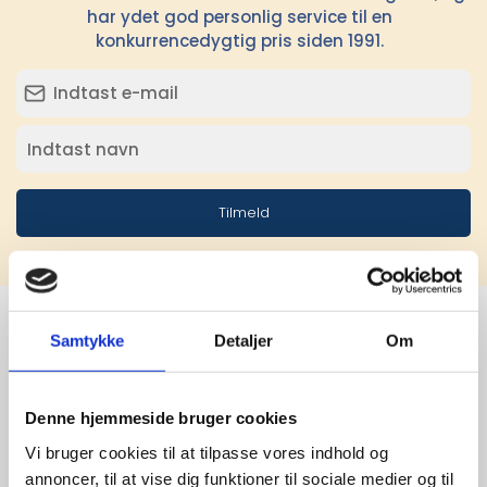
har ydet god personlig service til en
konkurrencedygtig pris siden 1991.
Tilmeld
Samtykke
Detaljer
Om
Stærke 
leverandører

Denne hjemmeside bruger cookies
Vi bruger cookies til at tilpasse vores indhold og
giver større 
annoncer, til at vise dig funktioner til sociale medier og til