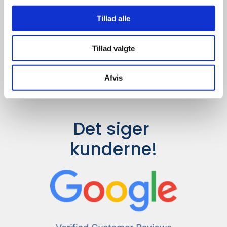
Udvalget er langt større, så har I en
idé til et konkret produkt, eller et
Tillad alle
helt særligt ønske, så send en
forespørgsel til
info@syddesign.dk
,
så finder vi det helt rigtige produkt
Tillad valgte
til en konkurrence dygtig pris.
Afvis
Det siger 
kunderne!