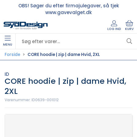
OBS! Søger du efter firmajulegaver, så tjek
www.gavevalget.dk
LOG IND
KURV
MENU
Forside
CORE hoodie | zip | dame Hvid, 2XL
ID
CORE hoodie | zip | dame Hvid,
2XL
Varenummer:
ID0639-001012