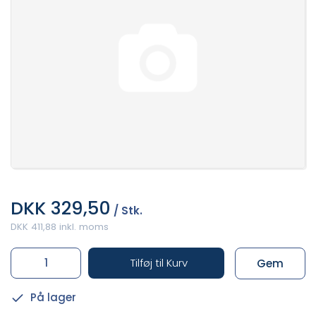
DKK 329,50
/ Stk.
DKK 411,88 inkl. moms
Tilføj til Kurv
Gem
På lager