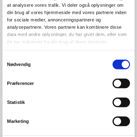
at analysere vores trafik. Vi deler også oplysninger om
udvalg
din brug af vores hjemmeside med vores partnere inden
for sociale medier, annonceringspartnere og
For at sikre høj kvalitet og stor
analysepartnere. Vores partnere kan kombinere disse
leveringssikkerhed samarbejder vi
data med andre oplysninger, du har givet dem, eller som
med de største og mest
de har indsamlet fra din brug af deres tjenester.
anerkendte leverandører inden for
promotion.
Samtykkevalg
Nødvendig
Præferencer
Kun et lille udvalg vises på
Statistik
hjemmesiden
Produkterne på hjemmesiden er
Marketing
kun et lille udpluk af de
reklameartikler, vi kan skaffe.