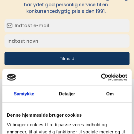
har ydet god personlig service til en
konkurrencedygtig pris siden 1991.
Tilmeld
Samtykke
Detaljer
Om
Stærke 
leverandører

Denne hjemmeside bruger cookies
Vi bruger cookies til at tilpasse vores indhold og
giver større 
annoncer, til at vise dig funktioner til sociale medier og til