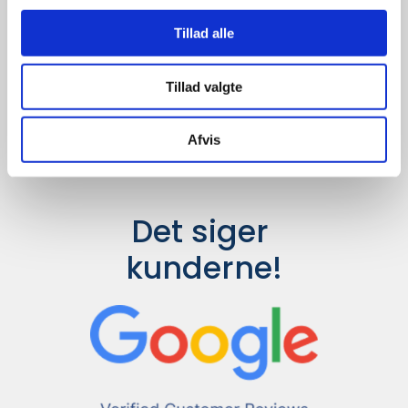
Udvalget er langt større, så har I en
idé til et konkret produkt, eller et
Tillad alle
helt særligt ønske, så send en
forespørgsel til
info@syddesign.dk
,
så finder vi det helt rigtige produkt
Tillad valgte
til en konkurrence dygtig pris.
Afvis
Det siger 
kunderne!