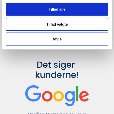
Udvalget er langt større, så har I en
idé til et konkret produkt, eller et
Tillad alle
helt særligt ønske, så send en
forespørgsel til
info@syddesign.dk
,
så finder vi det helt rigtige produkt
Tillad valgte
til en konkurrence dygtig pris.
Afvis
Det siger 
kunderne!