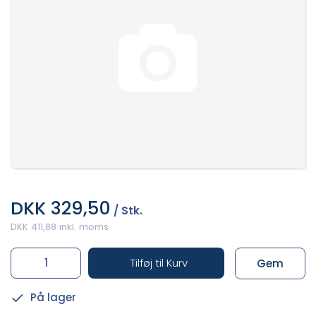
DKK 329,50
/ Stk.
DKK 411,88 inkl. moms
Tilføj til Kurv
Gem
På lager