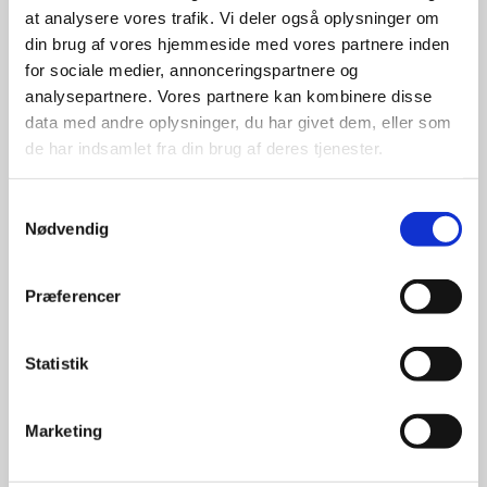
at analysere vores trafik. Vi deler også oplysninger om
udvalg
din brug af vores hjemmeside med vores partnere inden
for sociale medier, annonceringspartnere og
For at sikre høj kvalitet og stor
analysepartnere. Vores partnere kan kombinere disse
leveringssikkerhed samarbejder vi
data med andre oplysninger, du har givet dem, eller som
med de største og mest
de har indsamlet fra din brug af deres tjenester.
anerkendte leverandører inden for
promotion.
Samtykkevalg
Nødvendig
Præferencer
Kun et lille udvalg vises på
Statistik
hjemmesiden
Produkterne på hjemmesiden er
Marketing
kun et lille udpluk af de
reklameartikler, vi kan skaffe.