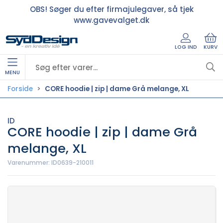
OBS! Søger du efter firmajulegaver, så tjek
www.gavevalget.dk
LOG IND
KURV
MENU
Forside
CORE hoodie | zip | dame Grå melange, XL
ID
CORE hoodie | zip | dame Grå
melange, XL
Varenummer:
ID0639-210011