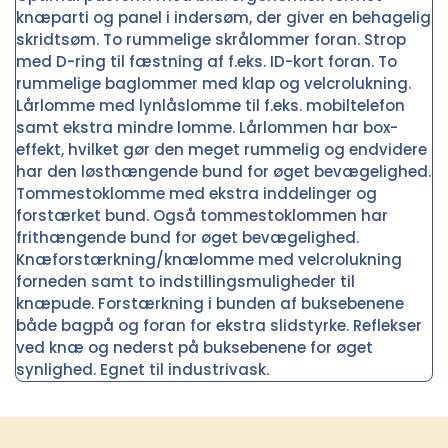
knæparti og panel i indersøm, der giver en behagelig
skridtsøm. To rummelige skrålommer foran. Strop
med D-ring til fæstning af f.eks. ID-kort foran. To
rummelige baglommer med klap og velcrolukning.
Lårlomme med lynlåslomme til f.eks. mobiltelefon
samt ekstra mindre lomme. Lårlommen har box-
effekt, hvilket gør den meget rummelig og endvidere
har den løsthængende bund for øget bevægelighed.
Tommestoklomme med ekstra inddelinger og
forstærket bund. Også tommestoklommen har
frithængende bund for øget bevægelighed.
Knæforstærkning/knælomme med velcrolukning
forneden samt to indstillingsmuligheder til
knæpude. Forstærkning i bunden af buksebenene
både bagpå og foran for ekstra slidstyrke. Reflekser
ved knæ og nederst på buksebenene for øget
synlighed. Egnet til industrivask.