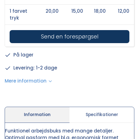
1 farvet
20,00
15,00
18,00
12,00
tryk
Send en forespørgsel
På lager
Levering: 1-2 dage
Mere information
Information
Specifikationer
Funktionel arbejdsbuks med mange detaljer.
Optimal pasform med bl.a. ergonomisk formet