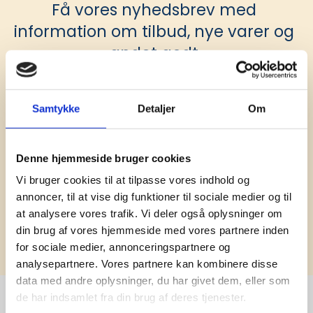
Få vores nyhedsbrev med
information om tilbud, nye varer og
andet godt
Kæmpe udvalg i klassiske og nyskabende gaveidéer
til din virksomhed. Vi kan det der med firmagaver, og
har ydet god personlig service til en
Samtykke
Detaljer
Om
konkurrencedygtig pris siden 1991.
Denne hjemmeside bruger cookies
Vi bruger cookies til at tilpasse vores indhold og
annoncer, til at vise dig funktioner til sociale medier og til
at analysere vores trafik. Vi deler også oplysninger om
Tilmeld
din brug af vores hjemmeside med vores partnere inden
for sociale medier, annonceringspartnere og
analysepartnere. Vores partnere kan kombinere disse
data med andre oplysninger, du har givet dem, eller som
de har indsamlet fra din brug af deres tjenester.