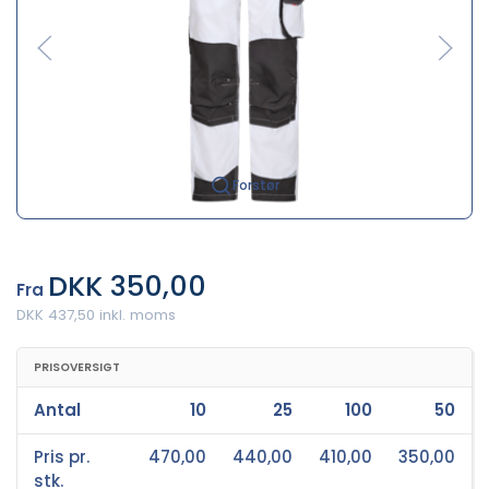
Forstør
DKK 350,00
Fra
DKK 437,50 inkl. moms
PRISOVERSIGT
Antal
10
25
100
50
Pris pr.
470,00
440,00
410,00
350,00
stk.