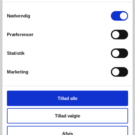
Stærke 
Samtykkevalg
Nødvendig
leverandører

giver større 
Præferencer
udvalg
Statistik
For at sikre høj kvalitet og stor
leveringssikkerhed samarbejder vi
Marketing
med de største og mest
anerkendte leverandører inden for
promotion.
Tillad alle
Tillad valgte
Afvis