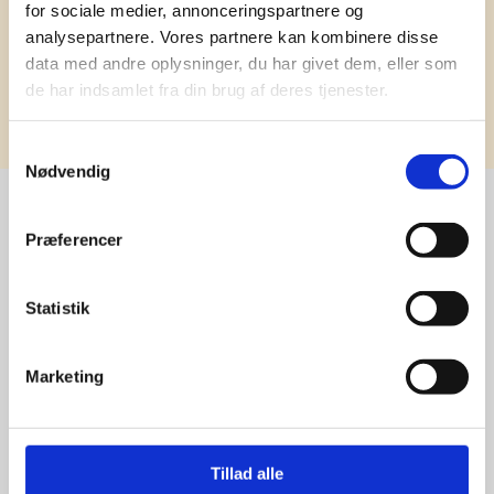
for sociale medier, annonceringspartnere og
analysepartnere. Vores partnere kan kombinere disse
data med andre oplysninger, du har givet dem, eller som
de har indsamlet fra din brug af deres tjenester.
Tilmeld
Samtykkevalg
Nødvendig
Præferencer
Stærke 
leverandører

Statistik
giver større 
Marketing
udvalg
For at sikre høj kvalitet og stor
Tillad alle
leveringssikkerhed samarbejder vi