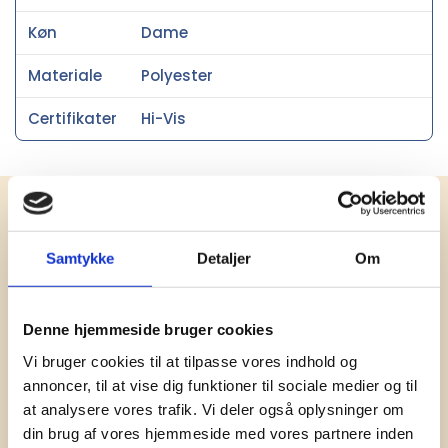
Køn
Dame
Materiale
Polyester
Certifikater
Hi-Vis
Få vores nyhedsbrev med
information om tilbud, nye varer og
Samtykke
Detaljer
Om
andet godt
Kæmpe udvalg i klassiske og nyskabende gaveidéer
til din virksomhed. Vi kan det der med firmagaver, og
Denne hjemmeside bruger cookies
har ydet god personlig service til en
Vi bruger cookies til at tilpasse vores indhold og
konkurrencedygtig pris siden 1991.
annoncer, til at vise dig funktioner til sociale medier og til
at analysere vores trafik. Vi deler også oplysninger om
din brug af vores hjemmeside med vores partnere inden