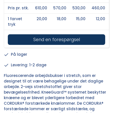
Pris pr. stk.
610,00
570,00
530,00
460,00
1 farvet
20,00
18,00
15,00
12,00
tryk
Send en forespørgsel
På lager
Levering: 1-2 dage
Fluorescerende arbejdsbukser i stretch, som er
designet til at være behagelige under det daglige
arbejde. 2-vejs stretchstoffet giver stor
bevægelsesfrihed. KneeGuard™ systemet beskytter
knæene og er blevet yderligere forbedret med
CORDURA® forstærkede knælommer. De CORDURA®
forstærkede lommer er særligt slidstærke, og