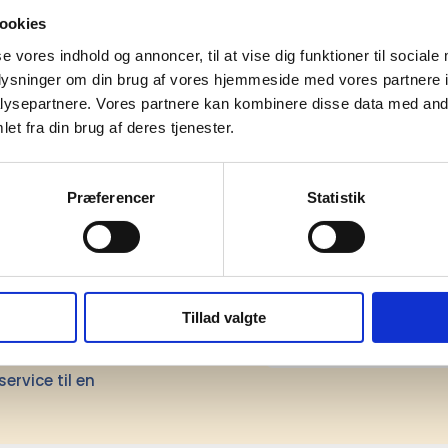
ookies
Herre
se vores indhold og annoncer, til at vise dig funktioner til sociale
oplysninger om din brug af vores hjemmeside med vores partnere i
Polyester
ysepartnere. Vores partnere kan kombinere disse data med andr
er
Hi-Vis
et fra din brug af deres tjenester.
Præferencer
Statistik
mation om
Tillad valgte
il din virksomhed. Vi kan
ervice til en