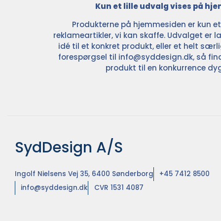
Kun et lille udvalg vises på h
Produkterne på hjemmesiden er kun et l
reklameartikler, vi kan skaffe. Udvalget er la
idé til et konkret produkt, eller et helt sær
forespørgsel til
info@syddesign.dk
, så fin
produkt til en konkurrence dyg
SydDesign A/S
Ingolf Nielsens Vej 35, 6400 Sønderborg
+45 7412 8500
info@syddesign.dk
CVR 1531 4087