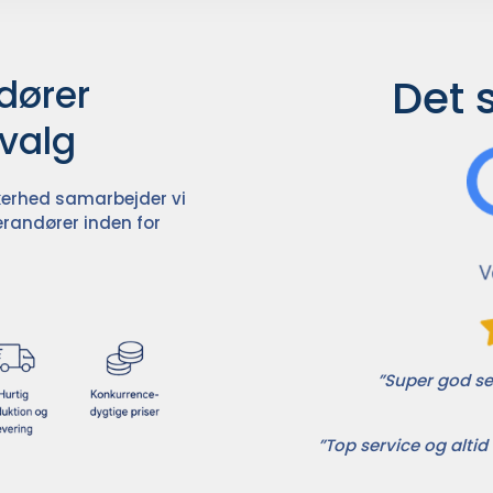
Det 
ører

dvalg
ikkerhed samarbejder vi
randører inden for
”Super god ser
”Top service og altid 