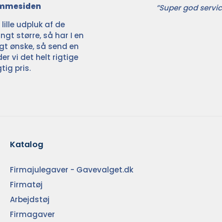
jemmesiden
”Super god servic
ille udpluk af de
ngt større, så har I en
ligt ønske, så send en
der vi det helt rigtige
tig pris.
Katalog
Firmajulegaver - Gavevalget.dk
Firmatøj
Arbejdstøj
Firmagaver