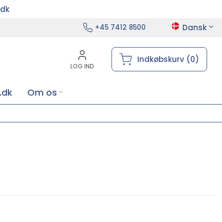
.dk
Dansk
+45 7412 8500
Indkøbskurv (0)
LOG IND
.dk
Om os