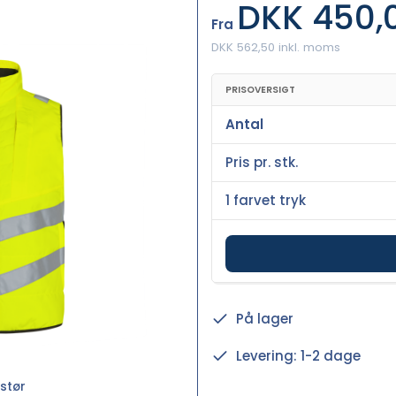
DKK 450,
Fra
DKK 562,50 inkl. moms
PRISOVERSIGT
Antal
Pris pr. stk.
1 farvet tryk
På lager
Levering: 1-2 dage
stør