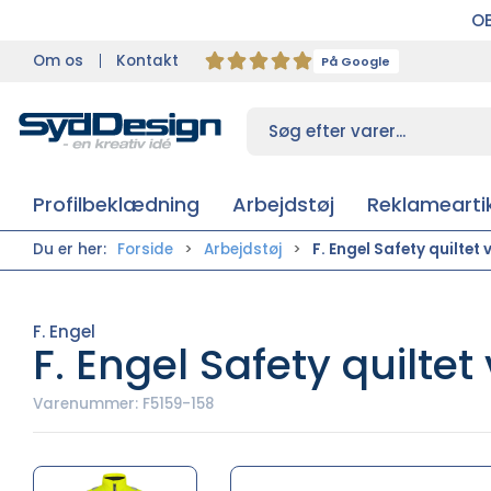
OB
Om os
Kontakt
På Google
Profilbeklædning
Arbejdstøj
Reklameartik
Du er her:
Forside
Arbejdstøj
F. Engel Safety quiltet 
F. Engel
F. Engel Safety quiltet
Varenummer:
F5159-158