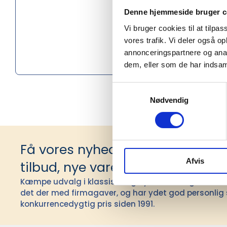
Denne hjemmeside bruger c
Køn
Vi bruger cookies til at tilpas
vores trafik. Vi deler også 
Materiale
annonceringspartnere og anal
Certifikat
dem, eller som de har indsaml
Samtykkevalg
Nødvendig
Få vores nyhedsbrev med infor
Afvis
tilbud, nye varer og andet godt
Kæmpe udvalg i klassiske og nyskabende gaveidéer t
det der med firmagaver, og har ydet god personlig s
konkurrencedygtig pris siden 1991.