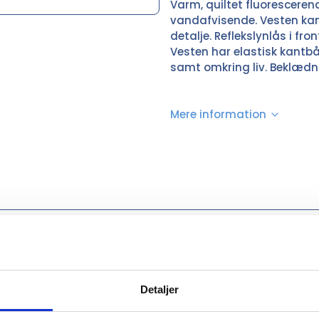
Varm, quiltet fluoresceren
vandafvisende. Vesten ka
detalje. Reflekslynlås i f
Vesten har elastisk kantb
samt omkring liv. Beklædni
Mere information
Gul, Orange
100% Polyester
XS, S, M, L, XL, 2XL, 3XL, 4XL, 5XL, 6XL
Detaljer
F. Engel