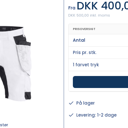
DKK 400,
Fra
DKK 500,00 inkl. moms
PRISOVERSIGT
Antal
Pris pr. stk.
1 farvet tryk
På lager
Levering: 1-2 dage
stør