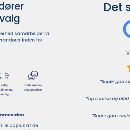
Det 
ører

dvalg
ikkerhed samarbejder vi
randører inden for
”Super god ser
”Top service og altid 
jemmesiden
”Super god servic
ille udpluk af de