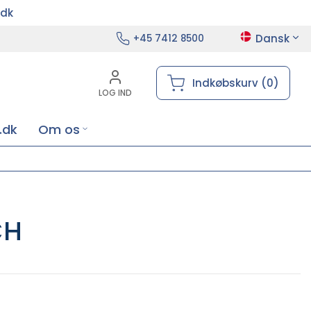
.dk
Dansk
+45 7412 8500
Indkøbskurv (0)
LOG IND
.dk
Om os
CH