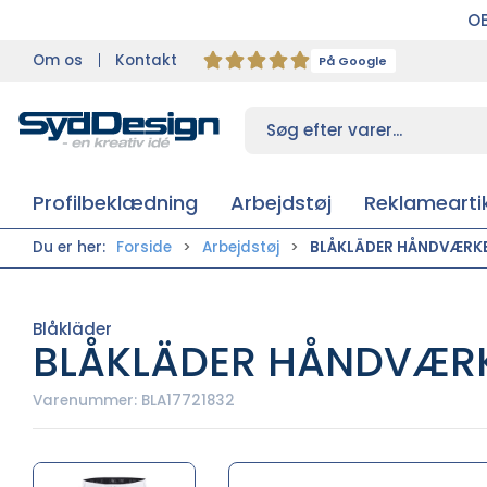
OB
Om os
Kontakt
På Google
Profilbeklædning
Arbejdstøj
Reklameartik
Du er her:
Forside
Arbejdstøj
BLÅKLÄDER HÅNDVÆRKE
Blåkläder
BLÅKLÄDER HÅNDVÆRK
Varenummer:
BLA17721832