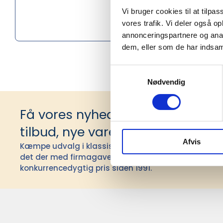
Køn
Vi bruger cookies til at tilpas
vores trafik. Vi deler også 
Materiale
annonceringspartnere og anal
dem, eller som de har indsaml
Samtykkevalg
Nødvendig
Få vores nyhedsbrev med infor
tilbud, nye varer og andet godt
Afvis
Kæmpe udvalg i klassiske og nyskabende gaveidéer t
det der med firmagaver, og har ydet god personlig s
konkurrencedygtig pris siden 1991.