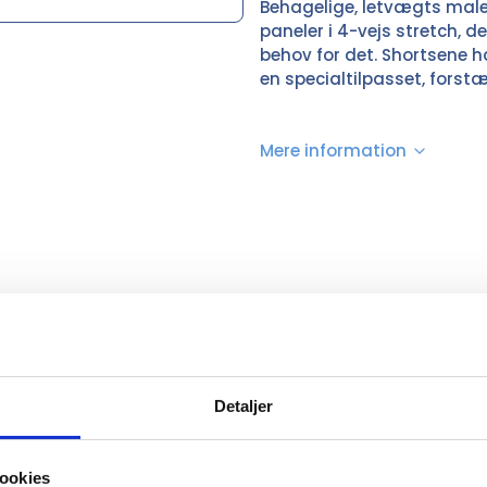
Behagelige, letvægts maler
paneler i 4-vejs stretch, d
behov for det. Shortsene 
en specialtilpasset, forst
Mere information
Hvid
63% polyester, 33% bomuld, 4% elastolefin
Detaljer
C44-C64
BLÅKLÄDER
ookies