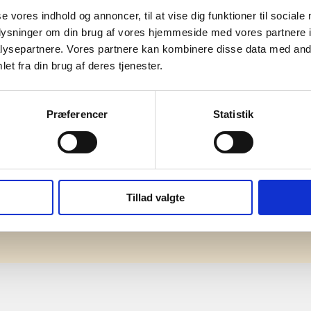
Herre
se vores indhold og annoncer, til at vise dig funktioner til sociale
oplysninger om din brug af vores hjemmeside med vores partnere i
Polyester
ysepartnere. Vores partnere kan kombinere disse data med andr
et fra din brug af deres tjenester.
Præferencer
Statistik
mation om
Tillad valgte
il din virksomhed. Vi kan
ervice til en