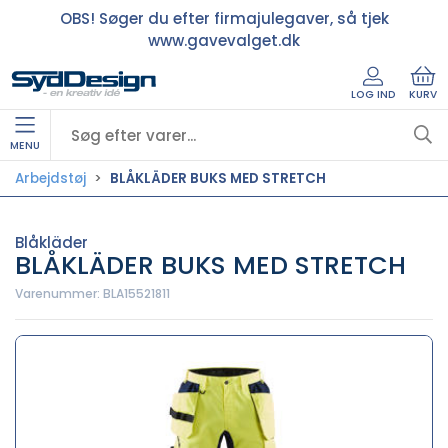
OBS! Søger du efter firmajulegaver, så tjek
www.gavevalget.dk
LOG IND
KURV
MENU
Arbejdstøj
BLÅKLÄDER BUKS MED STRETCH
Blåkläder
BLÅKLÄDER BUKS MED STRETCH
Varenummer:
BLA15521811