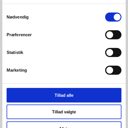
Stærke 
Samtykkevalg
Nødvendig
leverandører

giver større 
Præferencer
udvalg
Statistik
For at sikre høj kvalitet og stor
Marketing
leveringssikkerhed samarbejder vi
med de største og mest
anerkendte leverandører inden for
promotion.
Tillad alle
Tillad valgte