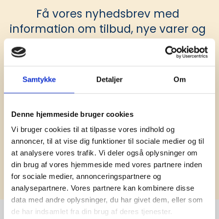
Få vores nyhedsbrev med
information om tilbud, nye varer og
andet godt
Kæmpe udvalg i klassiske og nyskabende gaveidéer
til din virksomhed. Vi kan det der med firmagaver, og
har ydet god personlig service til en
Samtykke
Detaljer
Om
konkurrencedygtig pris siden 1991.
Denne hjemmeside bruger cookies
Vi bruger cookies til at tilpasse vores indhold og
annoncer, til at vise dig funktioner til sociale medier og til
at analysere vores trafik. Vi deler også oplysninger om
din brug af vores hjemmeside med vores partnere inden
Tilmeld
for sociale medier, annonceringspartnere og
analysepartnere. Vores partnere kan kombinere disse
data med andre oplysninger, du har givet dem, eller som
de har indsamlet fra din brug af deres tjenester.