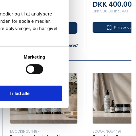
DKK 560.00
DKK 400.00
/ Pcs
DKK 700.00 inc. VAT
DKK 500.00 inc. VAT
 medier og til at analysere
nden for sociale medier,
Show vari
Buy now
e oplysninger, du har givet
In stock
Min. purchase of 4 Pcs required
Marketing
Tillad alle
ECOOKING54487
ECOOKING54491