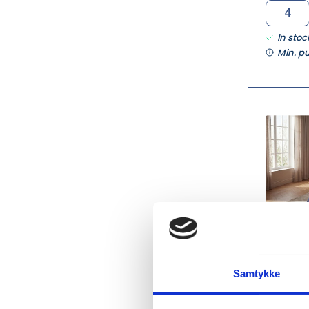
In stoc
Min. p
FH39359
2 Stk.S
Suite O
Samtykke
Navy Bl