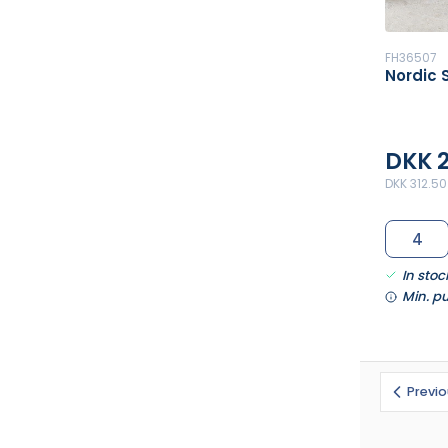
FH36507
Nordic
DKK 
DKK 312.50
In stoc
Min. p
Previ