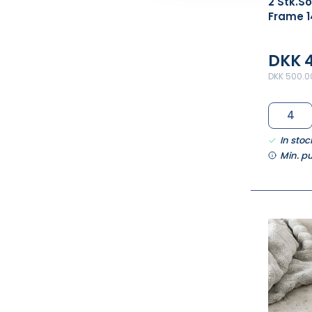
2 Stk.S
Frame 
DKK 
DKK 500.00
In stoc
Min. p