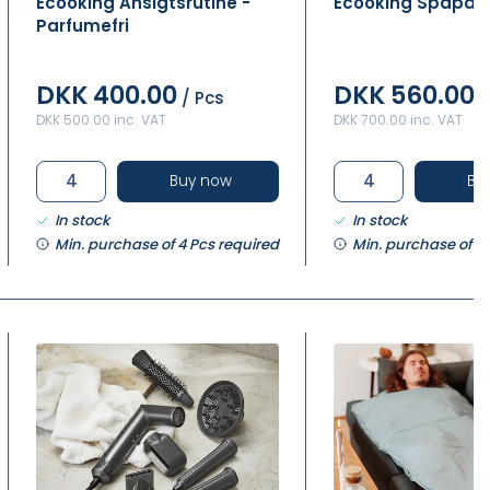
Ecooking Ansigtsrutine -
Ecooking Spapak
Parfumefri
DKK 400.00
DKK 560.00
/ Pcs
/
DKK 500.00 inc. VAT
DKK 700.00 inc. VAT
Buy now
Bu
In stock
In stock
Min. purchase of 4 Pcs required
Min. purchase of 4 