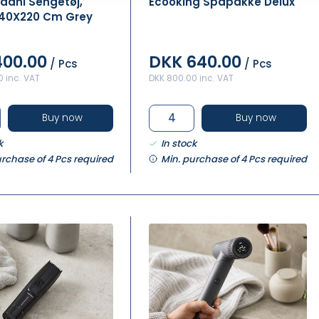
ödahl Sengetøj,
Ecooking Spapakke Delux
140X220 Cm Grey
400.00
DKK 640.00
/ Pcs
/ Pcs
 inc. VAT
DKK 800.00 inc. VAT
Buy now
Buy now
k
In stock
urchase of 4 Pcs required
Min. purchase of 4 Pcs required