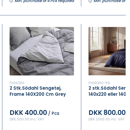
Min. purchase of 4 Pcs required
Min. purchase of 4 
FH39283
FH39360-59
2 Stk.Södahl Sengetøj,
2 stk.Södahl Seng
Frame 140X200 Cm Grey
140x220 eller 140 
DKK 400.00
DKK 800.00
/ Pcs
DKK 500.00 inc. VAT
DKK 1,000.00 inc. VAT