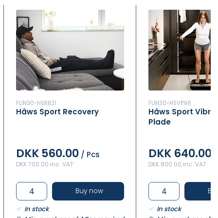
FUN30-HSRB21
FUN30-HSVP96
Hâws Sport Recovery
Hâws Sport Vibra
Plade
DKK 560.00
DKK 640.00
/ Pcs
/
DKK 700.00 inc. VAT
DKK 800.00 inc. VAT
Buy now
Bu
In stock
In stock