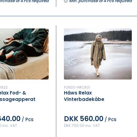
urchase of 4 Pcs required
Min. purchase of 4 Pcs required
FM23
FUN30-HRCR01
lax Fod- &
Hâws Relax
ssageapperat
Vinterbadekåbe
640.00
DKK 560.00
/ Pcs
/ Pcs
 inc. VAT
DKK 700.00 inc. VAT