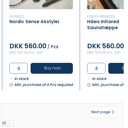
FH36952
FUN30-HRISB033
Nordic Sense Airstyler
Hâws Infrarød
Saunatæppe
DKK 560.00
DKK 560.00
/ Pcs
/
DKK 700.00 inc. VAT
DKK 700.00 inc. VAT
Buy now
Bu
In stock
In stock
Min. purchase of 4 Pcs required
Min. purchase of 4 
Next page
20