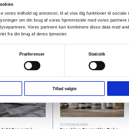
800.00
DKK 800.00
/ Pcs
/ Pcs
ookies
00 inc. VAT
DKK 1,000.00 inc. VAT
se vores indhold og annoncer, til at vise dig funktioner til sociale
oplysninger om din brug af vores hjemmeside med vores partnere i
Buy now
Buy now
ysepartnere. Vores partnere kan kombinere disse data med andr
et fra din brug af deres tjenester.
k
In stock
urchase of 4 Pcs required
Min. purchase of 4 Pcs required
Præferencer
Statistik
Tillad valgte
ECOOKING54492