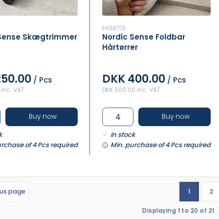
FH38773
 Sense Skægtrimmer
Nordic Sense Foldbar
Hårtørrer
250.00
DKK 400.00
/ Pcs
/ Pcs
 inc. VAT
DKK 500.00 inc. VAT
Buy now
Buy now
k
In stock
urchase of 4 Pcs required
Min. purchase of 4 Pcs required
ous page
1
2
Displaying 1 to 20 of 21