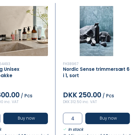
54493
FH38967
g Unisex
Nordic Sense trimmersæt 6
pakke
i 1, sort
800.00
DKK 250.00
/ Pcs
/ Pcs
00 inc. VAT
DKK 312.50 inc. VAT
Buy now
Buy now
k
In stock