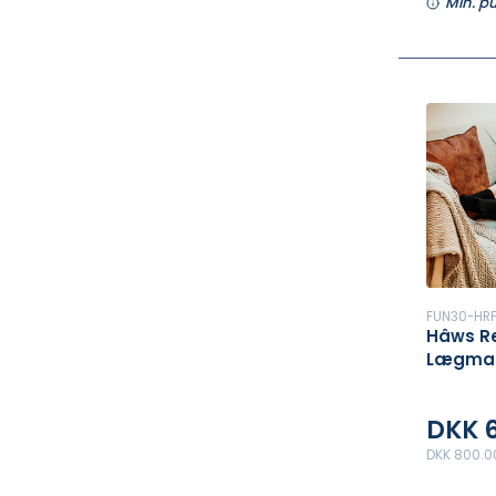
Min. p
FUN30-HR
Hâws Re
Lægma
DKK 
DKK 800.00