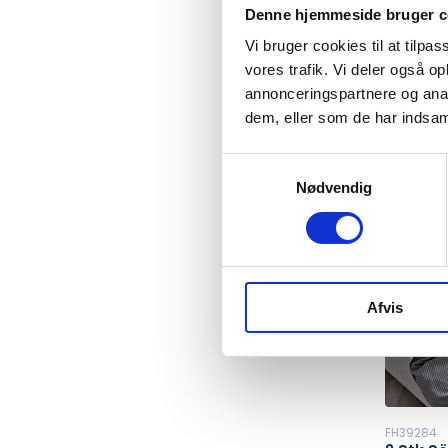
DKK 
Denne hjemmeside bruger c
DKK 1,000.
Vi bruger cookies til at tilpas
vores trafik. Vi deler også 
annonceringspartnere og anal
dem, eller som de har indsaml
In stoc
Min. p
Samtykkevalg
Nødvendig
Afvis
FH39284