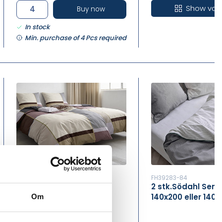
Show vari
Buy now
In stock
Min. purchase of 4 Pcs required
FH39347
FH39283-84
2 Stk.Södahl Sengetøj,
2 stk.Södahl Seng
Rosewood 140X200 Cm
140x200 eller 140 
Om
Colour Block