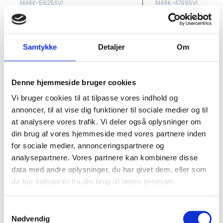
MARK-5925SVI
MARK-4799SVI
Markberg Læder
Marberg Saya Wo
Shoppertaske
Espresso Brown
Samtykke
Detaljer
Om
DKK 400.00
DKK 560.00
/ Pcs
DKK 500.00 inc. VAT
DKK 700.00 inc. VAT
Denne hjemmeside bruger cookies
Buy now
B
Vi bruger cookies til at tilpasse vores indhold og
annoncer, til at vise dig funktioner til sociale medier og til
In stock
In stock
Min. purchase of 4 Pcs required
Min. purchase of 
at analysere vores trafik. Vi deler også oplysninger om
din brug af vores hjemmeside med vores partnere inden
for sociale medier, annonceringspartnere og
analysepartnere. Vores partnere kan kombinere disse
data med andre oplysninger, du har givet dem, eller som
de har indsamlet fra din brug af deres tjenester.
Samtykkevalg
Nødvendig