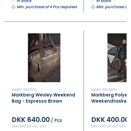
In stock
In stock
Min. purchase of 4 Pcs required
Min. purchase of 
MARK-4697SVI
MARK-4929RPV
Markberg Wesley Weekend
Markberg Polyes
Bag - Espresso Brown
Weekendtaske -
Brown
DKK 640.00
DKK 400.00
/ Pcs
DKK 800.00 inc. VAT
DKK 500.00 inc. VAT