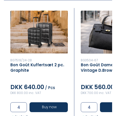
BG7519/24-28
BG3504-67
Bon Goût Kuffertsæt 2 pc.
Bon Goût Damet
Graphite
Vintage D.Brown
DKK 640.00
DKK 560.00
/ Pcs
DKK 800.00 inc. VAT
DKK 700.00 inc. VAT
Buy now
B