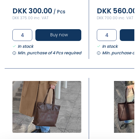
DKK 300.00
DKK 560.00
/ Pcs
DKK 375.00 inc. VAT
DKK 700.00 inc. VAT
Buy now
B
In stock
In stock
Min. purchase of 4 Pcs required
Min. purchase of 