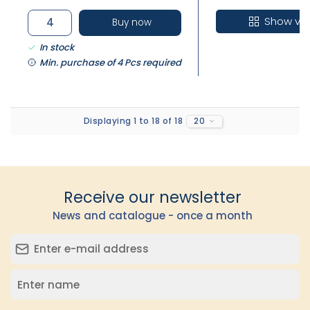
Show var
Buy now
In stock
Min. purchase of 4 Pcs required
Displaying 1 to 18 of 18
20
Receive our newsletter
News and catalogue - once a month