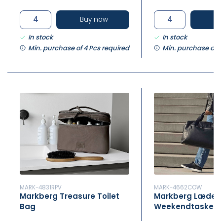
Buy now
B
In stock
In stock
Min. purchase of 4 Pcs required
Min. purchase of 
MARK-4831RPV
MARK-4662COW
Markberg Treasure Toilet
Markberg Læder
Bag
Weekendtaske