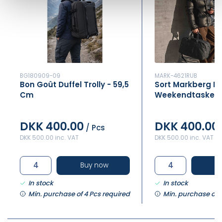
BG180909-09
MARK-4621RUB
Bon Goût Duffel Trolly - 59,5
Sort Markberg Po
Cm
Weekendtaske
DKK 400.00
DKK 400.00
/ Pcs
DKK 500.00 inc. VAT
DKK 500.00 inc. VAT
Buy now
B
In stock
In stock
Min. purchase of 4 Pcs required
Min. purchase of 