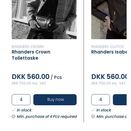
RHANDERS-CROWN
RHANDERS-CLUTCH
Rhanders Crown
Rhanders Isabell
Toilettaske
DKK 560.00
DKK 560.00
/ Pcs
DKK 700.00 inc. VAT
DKK 700.00 inc. VAT
Buy now
B
In stock
In stock
Min. purchase of 4 Pcs required
Min. purchase of 