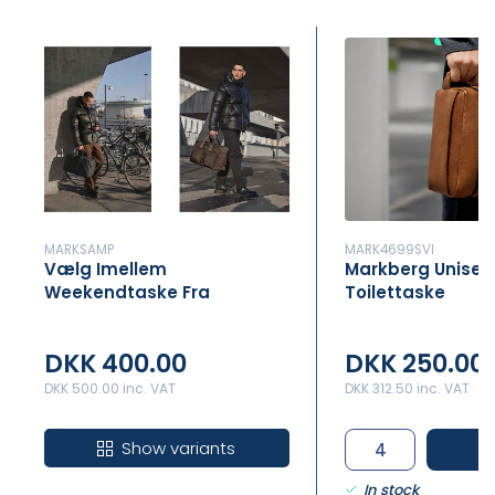
MARKSAMP
MARK4699SVI
Vælg Imellem
Markberg Unisex
Weekendtaske Fra
Toilettaske
Markberg
DKK 400.00
DKK 250.00
DKK 500.00 inc. VAT
DKK 312.50 inc. VAT
Show variants
B
In stock