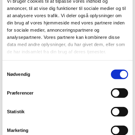
Vi bruger cookies til at tilpasse vores indhold og
DKK 261.25 inc. VAT
DKK 305.00 inc. VAT
annoncer, til at vise dig funktioner til sociale medier og til
at analysere vores trafik. Vi deler også oplysninger om
Request this product
Request this product
din brug af vores hjemmeside med vores partnere inden
for sociale medier, annonceringspartnere og
analysepartnere. Vores partnere kan kombinere disse
data med andre oplysninger, du har givet dem, eller som
de har indsamlet fra din brug af deres tjenester.
Samtykkevalg
Nødvendig
Præferencer
ID0747
IDG11090
Bonded fleecevest |
GEYSER stretch
dame
trainer | ¼ zip |
Statistik
dame
DKK
DKK
From
From
Marketing
244.00
245.00