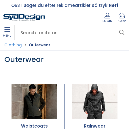
OBS ! Søger du efter reklameartikler så tryk
Her!
LOGIN
KURV
MENU
Clothing
Outerwear
Outerwear
Waistcoats
Rainwear