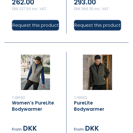
262.00
293.00
DKK 327.50 inc. VAT
DKK 366.25 inc. VAT
Request this product
Request this product
TJ9693
TJ9692
Women's PureLite
PureLite
Bodywarmer
Bodywarmer
DKK
DKK
From
From