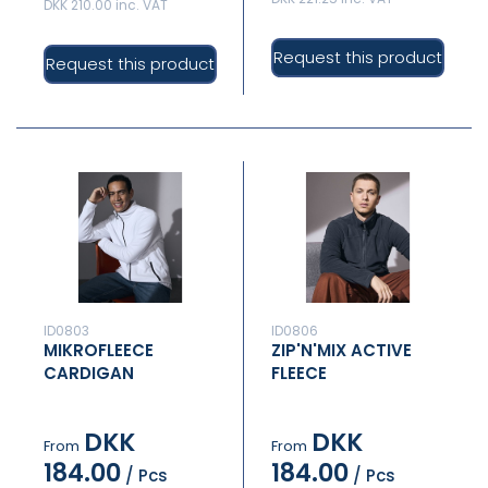
DKK 210.00 inc. VAT
Request this product
Request this product
ID0803
ID0806
MIKROFLEECE
ZIP'N'MIX ACTIVE
CARDIGAN
FLEECE
DKK
DKK
From
From
184.00
184.00
/ Pcs
/ Pcs