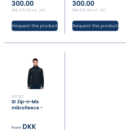
300.00
300.00
DKK 375.00 inc. VAT
DKK 375.00 inc. VAT
Request this product
Request this product
ID0792
ID Zip-n-Mix
mikrofleece -
refleks
DKK
From