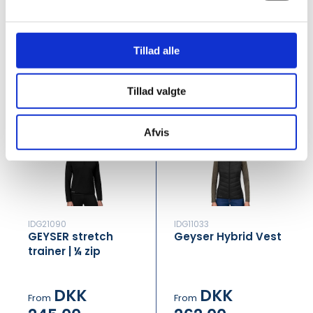
DKK 305.00 inc. VAT
DKK 306.25 inc. VAT
Tillad alle
Request this product
Request this product
Tillad valgte
Afvis
IDG21090
IDG11033
GEYSER stretch
Geyser Hybrid Vest
trainer | ¼ zip
DKK
DKK
From
From