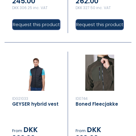
245.00
262.00
DKK 306.25 inc. VAT
DKK 327.50 inc. VAT
Request this product
Request this product
IDG21033
ID0744
GEYSER hybrid vest
Boned Fleecjakke
DKK
DKK
From
From