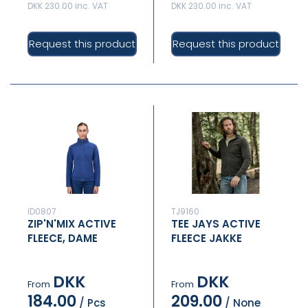
DKK 230.00 inc. VAT
DKK 230.00 inc. VAT
Request this product
Request this product
ID0807
TJ9160
ZIP'N'MIX ACTIVE
TEE JAYS ACTIVE
FLEECE, DAME
FLEECE JAKKE
DKK
DKK
From
From
184.00
209.00
/ Pcs
/ None