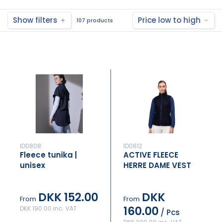
Show filters
Price low to high
107 products
ID0808
ID0812
Fleece tunika |
ACTIVE FLEECE
unisex
HERRE DAME VEST
DKK 152.00
DKK
From
From
160.00
DKK 190.00 inc. VAT
/ Pcs