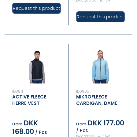
DKK 200.00 inc. VAT
Request this product
Request this product
ID0811
ID0805
ACTIVE FLEECE
MIKROFLEECE
HERRE VEST
CARDIGAN, DAME
DKK
DKK 177.00
From
From
168.00
/ Pcs
/ Pcs
DKK 221.25 inc. VAT