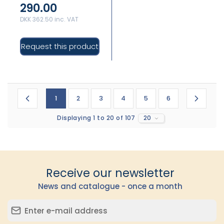
290.00
DKK 362.50 inc. VAT
Request this product
1
2
3
4
5
6
Displaying 1 to 20 of 107
20
Receive our newsletter
News and catalogue - once a month