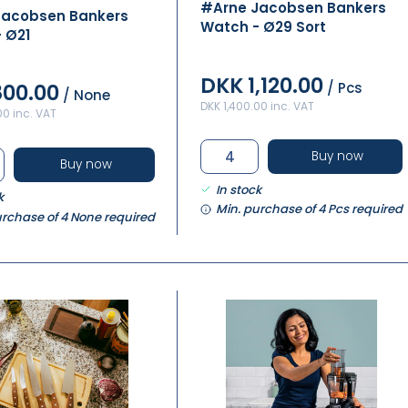
#Arne Jacobsen Bankers
Jacobsen Bankers
Watch - Ø29 Sort
 Ø21
DKK 1,120.00
/ Pcs
800.00
/ None
DKK 1,400.00 inc. VAT
00 inc. VAT
Buy now
Buy now
In stock
k
Min. purchase of 4 Pcs required
urchase of 4 None required