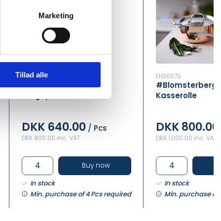
Marketing
Tillad alle
FH36661
FH36573
#Morsø Hybrid
#Blomsterbergs
Stegepande, Knive &
Kasserolle
Viskestykker
DKK 640.00
DKK 800.00
/ Pcs
DKK 800.00 inc. VAT
DKK 1,000.00 inc. VAT
Buy now
B
In stock
In stock
Min. purchase of 4 Pcs required
Min. purchase of 