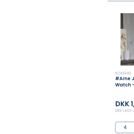
RO43640
#Arne 
Watch 
DKK 1
DKK 1,400.