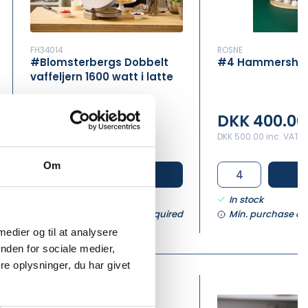
FH34014
ROSNE
#Blomsterbergs Dobbelt
#4 Hammershø
vaffeljern 1600 watt i latte
DKK 400.00
DKK 400.00
/ Pcs
DKK 500.00 inc. VAT
DKK 500.00 inc. VAT
Om
Buy now
B
In stock
In stock
Min. purchase of 4 Pcs required
Min. purchase of 
 medier og til at analysere
nden for sociale medier,
e oplysninger, du har givet