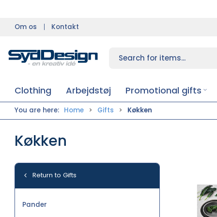
Om os
Kontakt
Clothing
Arbejdstøj
Promotional gifts
You are here:
Home
Gifts
Køkken
Køkken
Return to Gifts
Pander