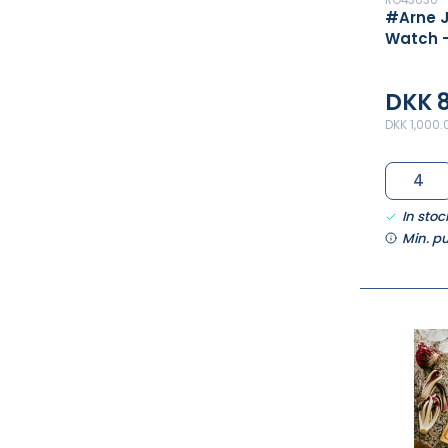
#Arne 
Watch -
DKK 
DKK 1,000.
In stoc
Min. p