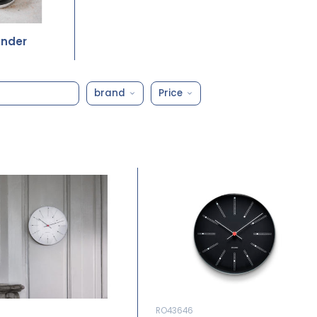
nder
brand
Price
RO43646