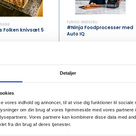
FUN100-BN650EU
75688
#Ninja Foodprocesser med
s Folken knivsæt 5
Auto IQ
DKK 800.00
/ Pcs
560.00
/ Pcs
DKK 1,000.00 inc. VAT
 inc. VAT
Detaljer
Buy now
Buy now
In stock
k
ookies
Min. purchase of 4 Pcs required
urchase of 4 Pcs required
se vores indhold og annoncer, til at vise dig funktioner til sociale
oplysninger om din brug af vores hjemmeside med vores partnere i
ysepartnere. Vores partnere kan kombinere disse data med andr
et fra din brug af deres tjenester.