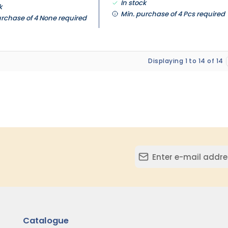
In stock
k
Min. purchase of 4 Pcs required
urchase of 4 None required
Displaying 1 to 14 of 14
Catalogue