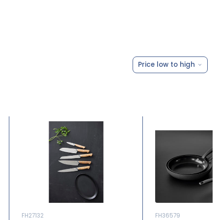
Price low to high
FH27132
FH36579