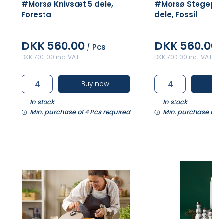
#Morsø Knivsæt 5 dele,
#Morsø Stegep
Foresta
dele, Fossil
DKK 560.00
DKK 560.00
/ Pcs
DKK 700.00 inc. VAT
DKK 700.00 inc. VAT
Buy now
B
In stock
In stock
Min. purchase of 4 Pcs required
Min. purchase of 