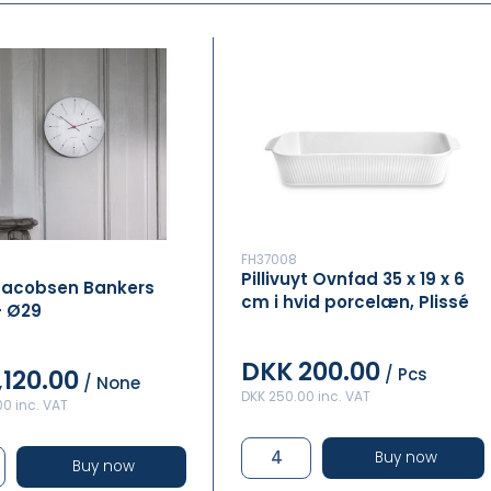
FH37008
Pillivuyt Ovnfad 35 x 19 x 6
Jacobsen Bankers
cm i hvid porcelæn, Plissé
- Ø29
DKK 200.00
/ Pcs
,120.00
/ None
DKK 250.00 inc. VAT
00 inc. VAT
Buy now
Buy now