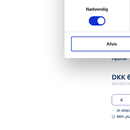
Samtykkevalg
Nødvendig
Afvis
FH36892
#HOLM 
hybrid
DKK 
DKK 800.00
In stoc
Min. p