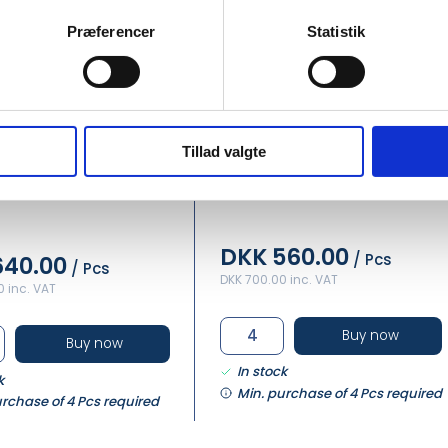
Præferencer
Statistik
Tillad valgte
DANEAX42041
#Philips Soda Maker inkl.
Grydesæt 6 dele m.
Gas
DKK 560.00
/ Pcs
640.00
/ Pcs
DKK 700.00 inc. VAT
 inc. VAT
Buy now
Buy now
In stock
k
Min. purchase of 4 Pcs required
urchase of 4 Pcs required