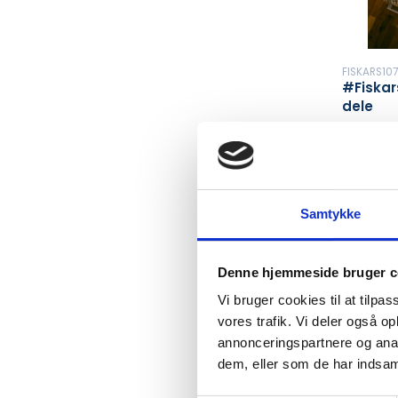
FISKARS10
#Fiskar
dele
DKK 
DKK 700.00
Samtykke
In stoc
Denne hjemmeside bruger c
Min. p
Vi bruger cookies til at tilpas
vores trafik. Vi deler også 
annonceringspartnere og anal
dem, eller som de har indsaml