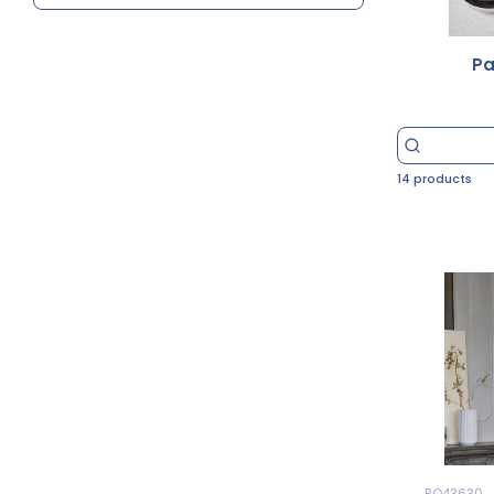
Pa
14 products
RO43630