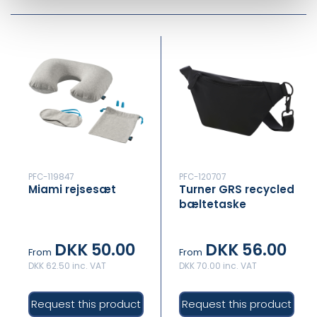
PFC-119847
PFC-120707
Miami rejsesæt
Turner GRS recycled
bæltetaske
DKK 50.00
DKK 56.00
From
From
DKK 62.50 inc. VAT
DKK 70.00 inc. VAT
Request this product
Request this product