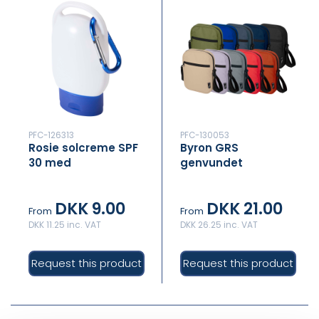
PFC-126313
PFC-130053
Rosie solcreme SPF
Byron GRS
30 med
genvundet
karabinhage
skuldertaske 2 l
DKK 9.00
DKK 21.00
From
From
DKK 11.25 inc. VAT
DKK 26.25 inc. VAT
Request this product
Request this product