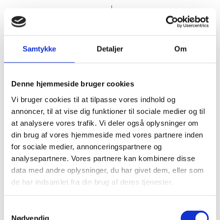
Samtykke
Detaljer
Om
Denne hjemmeside bruger cookies
Vi bruger cookies til at tilpasse vores indhold og
PFC-120629
PFC-119757
Journey GRS RPET
Munich check-in-
annoncer, til at vise dig funktioner til sociale medier og til
bæltetaske
venligt rejsesæt
at analysere vores trafik. Vi deler også oplysninger om
din brug af vores hjemmeside med vores partnere inden
for sociale medier, annonceringspartnere og
DKK 23.00
DKK 23.00
From
From
analysepartnere. Vores partnere kan kombinere disse
DKK 28.75 inc. VAT
DKK 28.75 inc. VAT
data med andre oplysninger, du har givet dem, eller som
de har indsamlet fra din brug af deres tjenester.
Request this product
Request this product
Samtykkevalg
Nødvendig