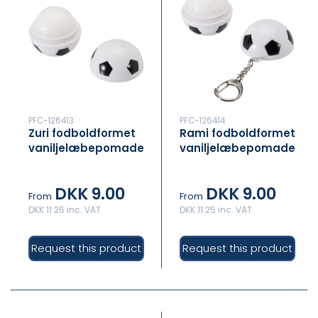
PFC-126413
PFC-126414
Zuri fodboldformet
Rami fodboldformet
vaniljelæbepomade
vaniljelæbepomade
med SPF 15
med SPF 15 og
nøglering
DKK 9.00
DKK 9.00
From
From
DKK 11.25 inc. VAT
DKK 11.25 inc. VAT
Request this product
Request this product