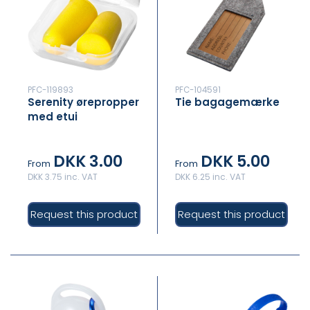
PFC-119893
PFC-104591
Serenity ørepropper
Tie bagagemærke
med etui
DKK 3.00
DKK 5.00
From
From
DKK 3.75 inc. VAT
DKK 6.25 inc. VAT
Request this product
Request this product