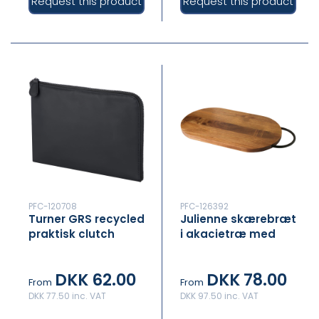
Request this product
Request this product
PFC-120708
PFC-126392
Turner GRS recycled
Julienne skærebræt
praktisk clutch
i akacietræ med
håndtag
DKK 62.00
DKK 78.00
From
From
DKK 77.50 inc. VAT
DKK 97.50 inc. VAT