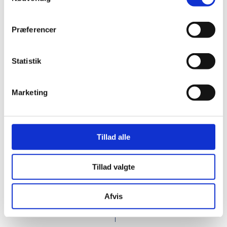
Præferencer
Statistik
Marketing
PFC-130054
PFC-113221
Byron genvundet
Quimet bambus
bæltetaske 1,5 l
skærebræt
Tillad alle
DKK 32.00
DKK 40.00
Tillad valgte
From
From
DKK 40.00 inc. VAT
DKK 50.00 inc. VAT
Afvis
Request this product
Request this product