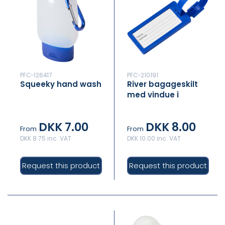
PFC-126417
PFC-210191
Squeeky hand wash
River bagageskilt
med vindue i
genvundet
materiale
DKK 7.00
DKK 8.00
From
From
DKK 8.75 inc. VAT
DKK 10.00 inc. VAT
Request this product
Request this product