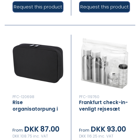
Request this product
Request this product
PFC-120698
PFC-119760
Rise
Frankfurt check-in-
organisatorpung i
venligt rejsesæt
genanvendt GRS
DKK 87.00
DKK 93.00
From
From
DKK 108.75 inc. VAT
DKK 116.25 inc. VAT