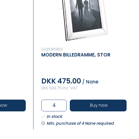
GJ3586953
MODERN BILLEDRAMME, STOR
DKK 475.00
/ None
DKK 593.75 inc. VAT
now
Buy now
In stock
Min. purchase of 4 None required