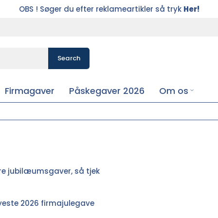
OBS ! Søger du efter reklameartikler så tryk
Her!
Search
Firmagaver
Påskegaver 2026
Om os
re
jubilæumsgaver
, så tjek
nyeste 2026 firmajulegave