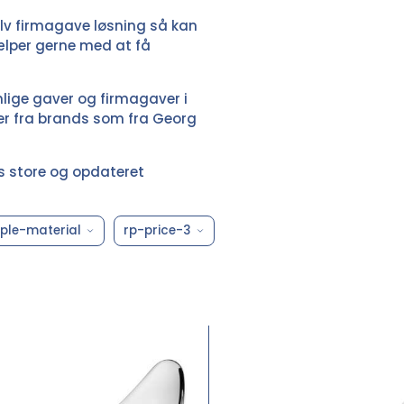
elv firmagave løsning så kan
ælper gerne med at få
nlige gaver og firmagaver i
ver fra brands som fra Georg
es store og opdateret
ple-material
rp-price-3