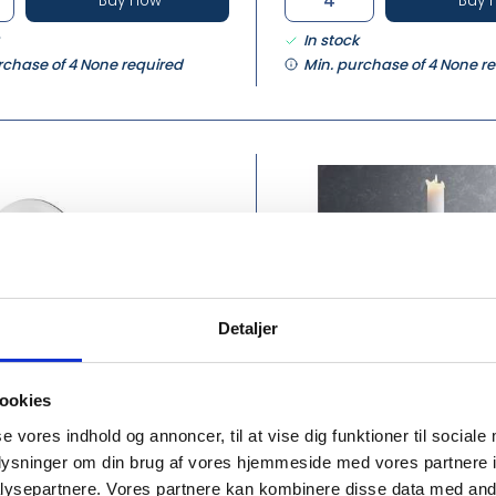
Buy now
Buy 
In stock
rchase of 4 None required
Min. purchase of 4 None r
Detaljer
ookies
6
GJ3586632
se vores indhold og annoncer, til at vise dig funktioner til sociale
SKÅL
COBRA GULVSTAGE, MED
oplysninger om din brug af vores hjemmeside med vores partnere i
ysepartnere. Vores partnere kan kombinere disse data med andr