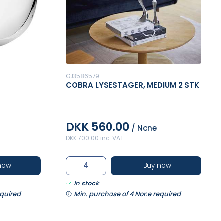
GJ3586579
COBRA LYSESTAGER, MEDIUM 2 STK
DKK 560.00
/ None
DKK 700.00 inc. VAT
now
Buy now
In stock
equired
Min. purchase of 4 None required