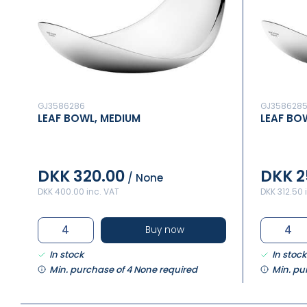
GJ3586286
GJ358628
LEAF BOWL, MEDIUM
LEAF BO
DKK 320.00
DKK 2
/ None
DKK 400.00 inc. VAT
DKK 312.50 
Buy now
In stock
In stock
Min. purchase of 4 None required
Min. pu