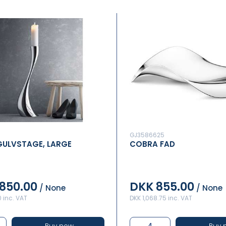
GJ3586625
ULVSTAGE, LARGE
COBRA FAD
,850.00
DKK 855.00
/ None
/ None
0 inc. VAT
DKK 1,068.75 inc. VAT