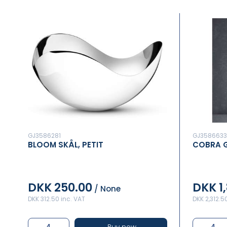
GJ3586281
GJ3586633
BLOOM SKÅL, PETIT
COBRA G
DKK 250.00
DKK 1
/ None
DKK 312.50 inc. VAT
DKK 2,312.5