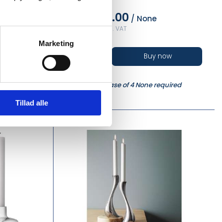
DKK 875.00
e
/ None
DKK 1,093.75 inc. VAT
Marketing
now
Buy now
In stock
equired
Min. purchase of 4 None required
Tillad alle