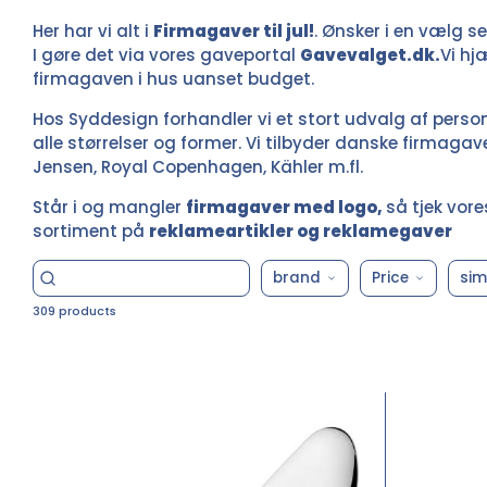
Her har vi alt i
Firmagaver til jul!
. Ønsker i en vælg s
I gøre det via vores gaveportal
Gavevalget.dk.
Vi hj
firmagaven i hus uanset budget.
Hos Syddesign forhandler vi et stort udvalg af perso
alle størrelser og former. Vi tilbyder danske firmaga
Jensen, Royal Copenhagen, Kähler m.fl.
Står i og mangler
firmagaver med logo
,
så tjek vor
sortiment på
reklameartikler og reklamegaver
brand
Price
sim
309 products