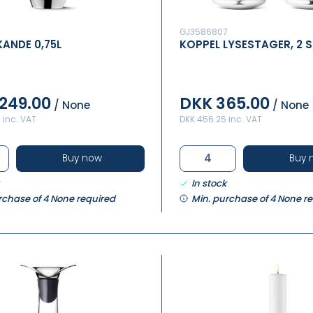
GJ3586807
KANDE 0,75L
KOPPEL LYSESTAGER, 2 S
,249.00
DKK 365.00
/ None
/ None
5 inc. VAT
DKK 456.25 inc. VAT
Buy now
Buy 
In stock
rchase of 4 None required
Min. purchase of 4 None r