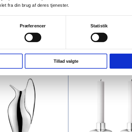
et fra din brug af deres tjenester.
30.00
DKK 1,295.00
/ None
/ Non
inc. VAT
DKK 1,618.75 inc. VAT
Præferencer
Statistik
Buy now
Buy 
In stock
rchase of 4 None required
Min. purchase of 4 None r
Tillad valgte