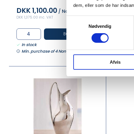
dem, eller som de har indsaml
DKK 1,100.00
DKK 6
/ None
DKK 1,375.00 inc. VAT
DKK 787.50 
Samtykkevalg
Nødvendig
Buy now
In stock
In stock
Min. purchase of 4 None required
Min. pu
Afvis