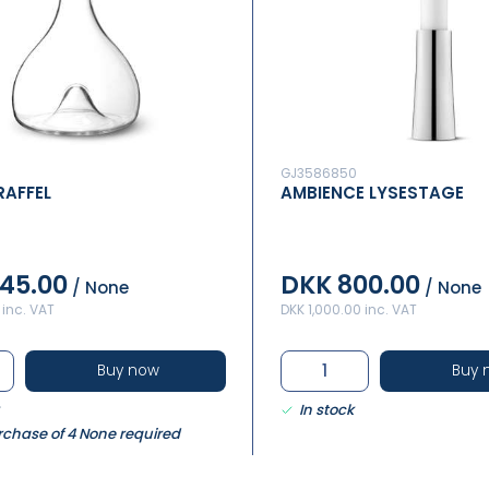
GJ3586850
RAFFEL
AMBIENCE LYSESTAGE
45.00
DKK 800.00
/ None
/ None
 inc. VAT
DKK 1,000.00 inc. VAT
Buy now
Buy 
In stock
rchase of 4 None required