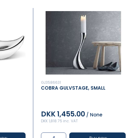
GJ3586631
COBRA GULVSTAGE, SMALL
DKK 1,455.00
/ None
DKK 1,818.75 inc. VAT