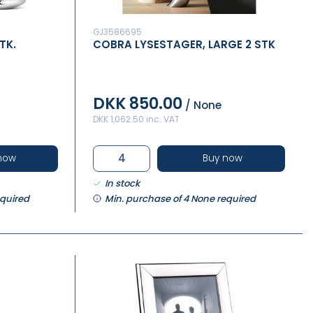
GJ3586695
TK.
COBRA LYSESTAGER, LARGE 2 STK
DKK 850.00
/ None
DKK 1,062.50 inc. VAT
now
Buy now
In stock
equired
Min. purchase of 4 None required