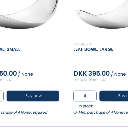
5
GJ3586287
WL, SMALL
LEAF BOWL, LARGE
50.00
DKK 395.00
/ None
/ None
inc. VAT
DKK 493.75 inc. VAT
Buy now
Buy 
In stock
rchase of 4 None required
Min. purchase of 4 None r