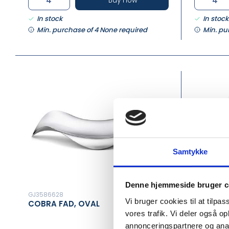
Buy now
In stock
In stock
Min. purchase of 4 None required
Min. pu
Samtykke
Denne hjemmeside bruger c
GJ3586628
GJ358662
Vi bruger cookies til at tilpas
COBRA FAD, OVAL
COBRA 
vores trafik. Vi deler også 
annonceringspartnere og anal