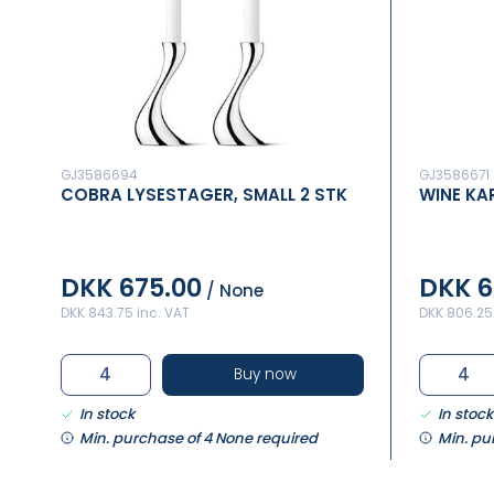
GJ3586694
GJ3586671
COBRA LYSESTAGER, SMALL 2 STK
WINE KA
DKK 675.00
DKK 6
/ None
DKK 843.75 inc. VAT
DKK 806.25
Buy now
In stock
In stock
Min. purchase of 4 None required
Min. pu