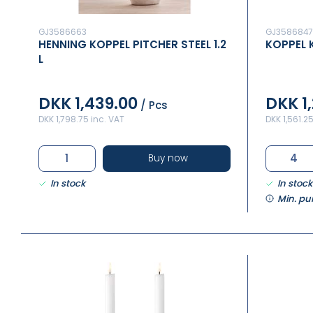
GJ3586663
GJ3586847
HENNING KOPPEL PITCHER STEEL 1.2
KOPPEL 
L
DKK 1,439.00
DKK 1
/ Pcs
DKK 1,798.75 inc. VAT
DKK 1,561.2
Buy now
In stock
In stock
Min. pu