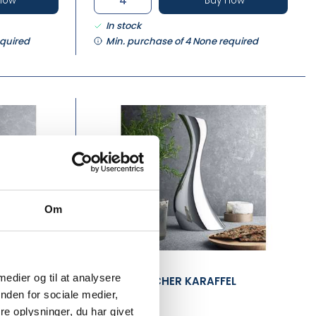
now
Buy now
In stock
equired
Min. purchase of 4 None required
Om
GJ3586611
 medier og til at analysere
IUM
COBRA PITCHER KARAFFEL
nden for sociale medier,
e oplysninger, du har givet