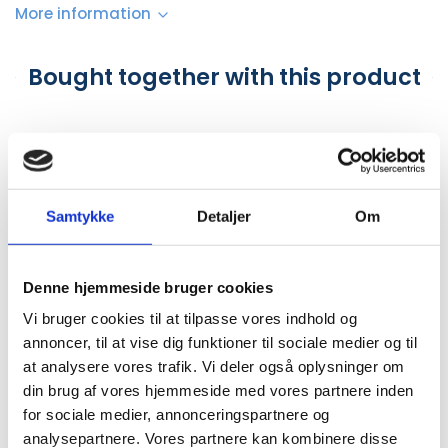
More information
Bought together with this product
Samtykke
Detaljer
Om
Denne hjemmeside bruger cookies
Vi bruger cookies til at tilpasse vores indhold og
DANE-11689
GJD24-200-BLUE
Makita Bor Bitsæt 256 Dele
annoncer, til at vise dig funktioner til sociale medier og til
#Damask Sengetøj
at analysere vores trafik. Vi deler også oplysninger om
Blue140x200
din brug af vores hjemmeside med vores partnere inden
DKK 640.00
for sociale medier, annonceringspartnere og
/ Pcs
DKK 640.00
/ None
analysepartnere. Vores partnere kan kombinere disse
DKK 800.00 inc. VAT
DKK 800.00 inc. VAT