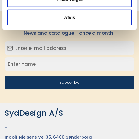
Afvis
Receive our newsletter
News and catalogue - once a month
Subscribe
SydDesign A/S
...
Ingolf Nielsens Vej 35, 6400 Sønderborg