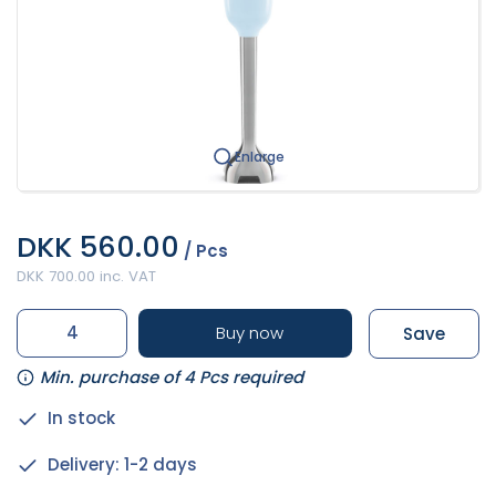
Enlarge
DKK 560.00
/ Pcs
DKK 700.00 inc. VAT
Buy now
Save
Min. purchase of 4 Pcs required
In stock
Delivery: 1-2 days