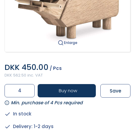
Enlarge
DKK 450.00
/ Pcs
DKK 562.50 inc. VAT
Buy now
Save
Min. purchase of 4 Pcs required
In stock
Delivery: 1-2 days