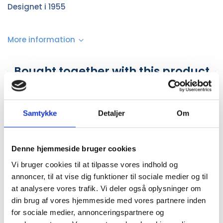
Designet i 1955
More information
Bought together with this product
Samtykke
Detaljer
Om
Denne hjemmeside bruger cookies
Vi bruger cookies til at tilpasse vores indhold og
annoncer, til at vise dig funktioner til sociale medier og til
at analysere vores trafik. Vi deler også oplysninger om
RC1017354
SACKIT701041
din brug af vores hjemmeside med vores partnere inden
BLÅ MEGA RIFLET SKÅL 180
#SACKit Touch 410 Sort
for sociale medier, annonceringspartnere og
CL