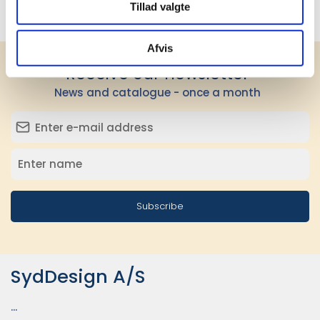
Brand
Kay Bojesen
Tillad valgte
Afvis
Receive our newsletter
News and catalogue - once a month
Subscribe
SydDesign A/S
...