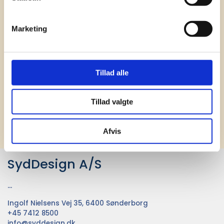
Receive our newsletter
Marketing
News and catalogue - once a month
Tillad alle
Tillad valgte
Subscribe
Afvis
SydDesign A/S
...
Ingolf Nielsens Vej 35, 6400 Sønderborg
+45 7412 8500
info@syddesign.dk