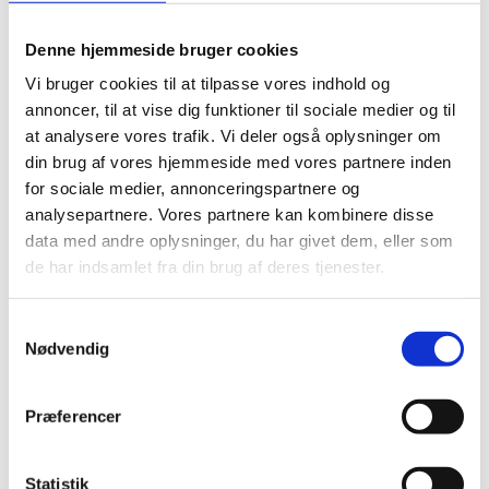
Dame
Herre
Denne hjemmeside bruger cookies
Buy now
Save
Vi bruger cookies til at tilpasse vores indhold og
annoncer, til at vise dig funktioner til sociale medier og til
Min. purchase of 4 required
at analysere vores trafik. Vi deler også oplysninger om
din brug af vores hjemmeside med vores partnere inden
for sociale medier, annonceringspartnere og
analysepartnere. Vores partnere kan kombinere disse
More information
data med andre oplysninger, du har givet dem, eller som
de har indsamlet fra din brug af deres tjenester.
Samtykkevalg
Nødvendig
Specifications
Præferencer
Type
Firmajulegaver 2026
Statistik