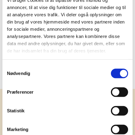
Vi bruger cookies til at tilpasse vores indhold og
Delivery: 1-2 days
annoncer, til at vise dig funktioner til sociale medier og til
at analysere vores trafik. Vi deler også oplysninger om
More information
din brug af vores hjemmeside med vores partnere inden
for sociale medier, annonceringspartnere og
analysepartnere. Vores partnere kan kombinere disse
data med andre oplysninger, du har givet dem, eller som
de har indsamlet fra din brug af deres tjenester.
Specifications
Samtykkevalg
Type
Firmajulegaver 2026
Nødvendig
Præferencer
Receive our newsletter
News and catalogue - once a month
Statistik
Marketing