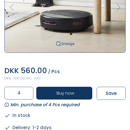
Enlarge
DKK 560.00
/ Pcs
DKK 700.00 inc. VAT
Buy now
Save
Min. purchase of 4 Pcs required
In stock
Delivery: 1-2 days