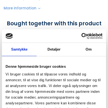
More information
Bought together with this product
Samtykke
Detaljer
Om
Denne hjemmeside bruger cookies
Vi bruger cookies til at tilpasse vores indhold og
annoncer, til at vise dig funktioner til sociale medier og til
FUN30-CME5082
FH36579
at analysere vores trafik. Vi deler også oplysninger om
Hâws Espressomaskine 7-i-
#Morsø Stegepandesæt 
din brug af vores hjemmeside med vores partnere inden
1
dele, Fossil
for sociale medier, annonceringspartnere og
analysepartnere. Vores partnere kan kombinere disse
DKK 560.00
DKK 560.00
/ Pcs
/ Pcs