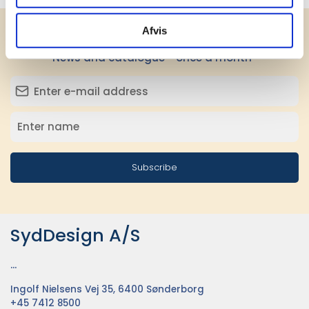
Afvis
Receive our newsletter
News and catalogue - once a month
Subscribe
SydDesign A/S
...
Ingolf Nielsens Vej 35, 6400 Sønderborg
+45 7412 8500