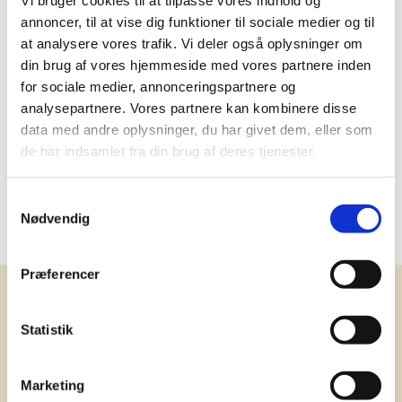
Vi bruger cookies til at tilpasse vores indhold og
Delivery: 1-2 days
annoncer, til at vise dig funktioner til sociale medier og til
at analysere vores trafik. Vi deler også oplysninger om
More information
din brug af vores hjemmeside med vores partnere inden
for sociale medier, annonceringspartnere og
analysepartnere. Vores partnere kan kombinere disse
data med andre oplysninger, du har givet dem, eller som
de har indsamlet fra din brug af deres tjenester.
Specifications
Samtykkevalg
Type
Firmajulegaver 2026
Nødvendig
Præferencer
Receive our newsletter
News and catalogue - once a month
Statistik
Marketing