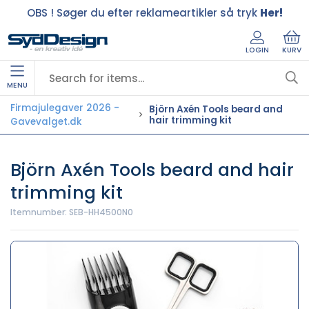
OBS ! Søger du efter reklameartikler så tryk
Her!
LOGIN
KURV
MENU
Firmajulegaver 2026 -
Björn Axén Tools beard and
hair trimming kit
Gavevalget.dk
Björn Axén Tools beard and hair
trimming kit
Itemnumber:
SEB-HH4500N0