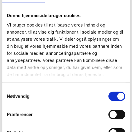
Heli fleksibel
Algol telefonstativ
musemåtte
og fidget funktion
Denne hjemmeside bruger cookies
af genvundet plast
med
Vi bruger cookies til at tilpasse vores indhold og
DKK 10.00
DKK 11.00
bambusdetaljer
From
From
annoncer, til at vise dig funktioner til sociale medier og til
DKK 12.50 inc. VAT
DKK 13.75 inc. VAT
at analysere vores trafik. Vi deler også oplysninger om
din brug af vores hjemmeside med vores partnere inden
Request this product
Request this product
for sociale medier, annonceringspartnere og
analysepartnere. Vores partnere kan kombinere disse
data med andre oplysninger, du har givet dem, eller som
de har indsamlet fra din brug af deres tjenester.
Samtykkevalg
Nødvendig
Præferencer