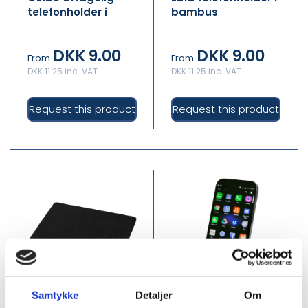
telefonholder i
bambus
bambus
DKK 9.00
DKK 9.00
From
From
DKK 11.25 inc. VAT
DKK 11.25 inc. VAT
Request this product
Request this product
Samtykke
Detaljer
Om
PFC-123490
PFC-124466