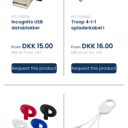
PFC-124178
PFC-124435
Incognito USB
Troop 4-i-1
datablokker
opladerkabel i
genvundet plast
DKK 15.00
DKK 16.00
From
From
DKK 18.75 inc. VAT
DKK 20.00 inc. VAT
Request this product
Request this product