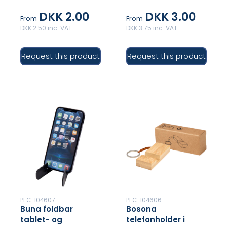
DKK 2.00
DKK 3.00
From
From
DKK 2.50 inc. VAT
DKK 3.75 inc. VAT
Request this product
Request this product
PFC-104607
PFC-104606
Buna foldbar
Bosona
tablet- og
telefonholder i