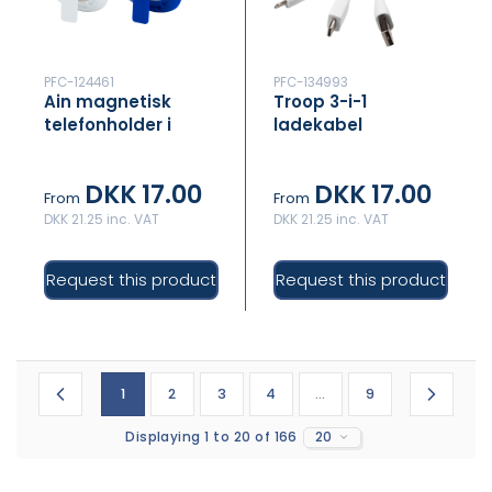
PFC-124461
PFC-134993
Ain magnetisk
Troop 3-i-1
telefonholder i
ladekabel
genvundet plast
med oplukker
DKK 17.00
DKK 17.00
From
From
DKK 21.25 inc. VAT
DKK 21.25 inc. VAT
Request this product
Request this product
1
2
3
4
...
9
Displaying 1 to 20 of 166
20