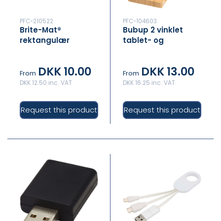
PFC-210522
PFC-104603
Brite-Mat®
Bubup 2 vinklet
rektangulær
tablet- og
musemåtte
telefonholder i
bambus
DKK 10.00
DKK 13.00
From
From
DKK 12.50 inc. VAT
DKK 16.25 inc. VAT
Request this product
Request this product