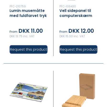
PFC-210759
PFC-106430
Lumin musemåtte
Vell sidepanel til
med fuldfarvet tryk
computerskærm
DKK 11.00
DKK 12.00
From
From
DKK 13.75 inc. VAT
DKK 15.00 inc. VAT
Request this product
Request this product