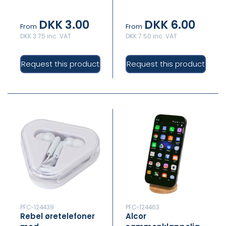
telefonholder i
bambus med
genvundet plast
nøglering
DKK 3.00
DKK 6.00
From
From
DKK 3.75 inc. VAT
DKK 7.50 inc. VAT
Request this product
Request this product
PFC-124439
PFC-124463
Rebel øretelefoner
Alcor