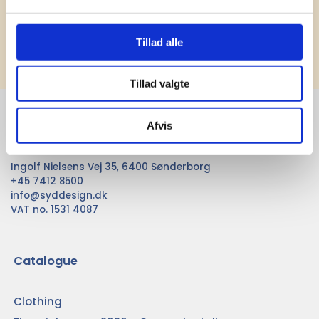
Subscribe
Tillad alle
Tillad valgte
SydDesign A/S
Afvis
...
Ingolf Nielsens Vej 35, 6400 Sønderborg
+45 7412 8500
info@syddesign.dk
VAT no. 1531 4087
Catalogue
Clothing