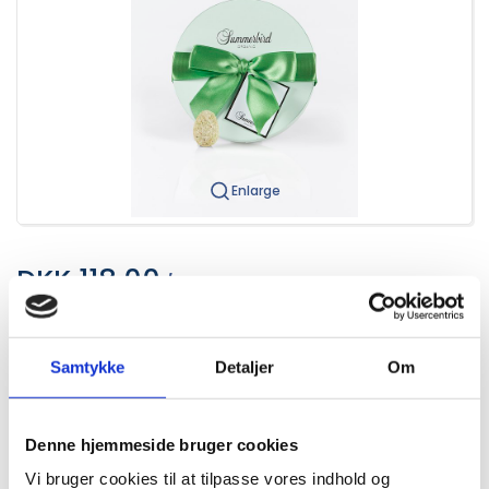
Enlarge
DKK 118.00
/ Pcs
DKK 147.50 inc. VAT
Buy now
Save
Samtykke
Detaljer
Om
Min. purchase of 6 Pcs required
Denne hjemmeside bruger cookies
In stock
Vi bruger cookies til at tilpasse vores indhold og