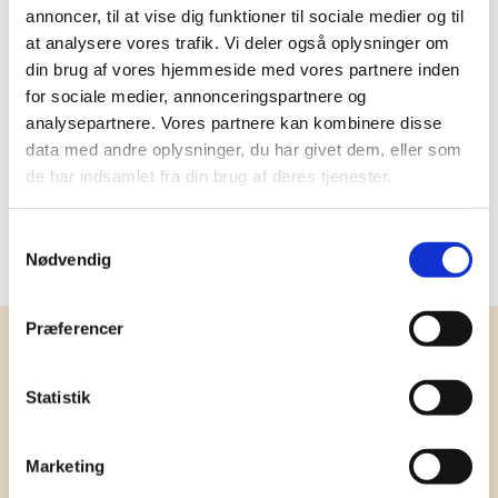
Delivery: 1-2 days
annoncer, til at vise dig funktioner til sociale medier og til
at analysere vores trafik. Vi deler også oplysninger om
More information
din brug af vores hjemmeside med vores partnere inden
for sociale medier, annonceringspartnere og
analysepartnere. Vores partnere kan kombinere disse
data med andre oplysninger, du har givet dem, eller som
Specifications
de har indsamlet fra din brug af deres tjenester.
Samtykkevalg
Brand
Summerbird
Nødvendig
Præferencer
Receive our newsletter
News and catalogue - once a month
Statistik
Marketing