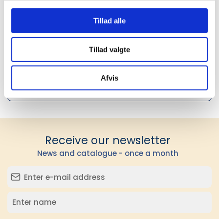
Køn
Herre
Tillad alle
Fit
Regular Fit
Tillad valgte
Vægt i
124
gram
Afvis
Strygning
Non Iron
Receive our newsletter
News and catalogue - once a month