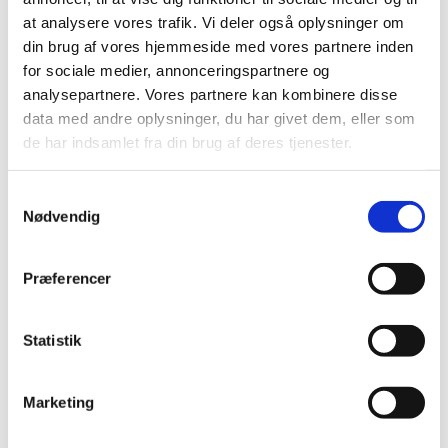
at analysere vores trafik. Vi deler også oplysninger om
4XL
5XL
din brug af vores hjemmeside med vores partnere inden
for sociale medier, annonceringspartnere og
analysepartnere. Vores partnere kan kombinere disse
data med andre oplysninger, du har givet dem, eller som
de har indsamlet fra din brug af deres tjenester.
More information
Samtykkevalg
Nødvendig
Specifications
Præferencer
Farve
Hvid, SkyBlue, MidBlue, Navy, Sort,
Statistik
Grey
Størrelse
S, M, XL, 2XL, 3XL, 4XL, 5XL
Marketing
Brand
J.Harvest & Frost