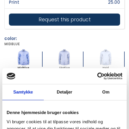
Print
25.00
Request this product
color:
MIDBLUE
MidBlue
SkyBlue
Hvid
Samtykke
Detaljer
Om
Sort
Grey
Navy
size:
XXL
Denne hjemmeside bruger cookies
XXL
S
M
Vi bruger cookies til at tilpasse vores indhold og
L
XL
3XL
annoncer, til at vise dig funktioner til sociale medier og til