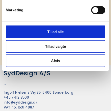
Receive our newsletter
News and catalogue - once a month
Marketing
Tillad alle
Tillad valgte
Subscribe
Afvis
SydDesign A/S
...
Ingolf Nielsens Vej 35, 6400 Sønderborg
+45 7412 8500
info@syddesign.dk
VAT no. 1531 4087