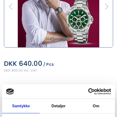
Enlarge
DKK 640.00
/ Pcs
DKK 800.00 inc. VAT
variant:
HERRE
Samtykke
Detaljer
Om
Dame
Herre